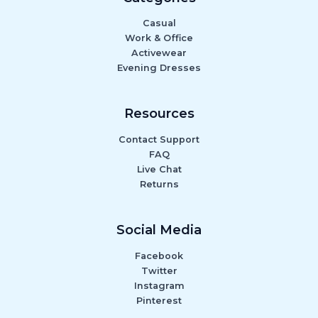
Casual
Work & Office
Activewear
Evening Dresses
Resources
Contact Support
FAQ
Live Chat
Returns
Social Media
Facebook
Twitter
Instagram
Pinterest