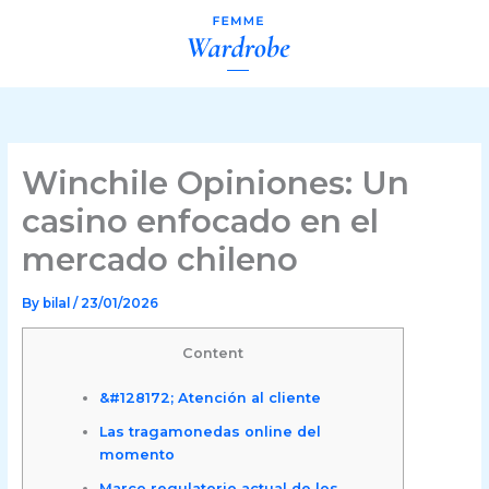
Skip
to
content
Winchile Opiniones: Un
casino enfocado en el
mercado chileno
By
bilal
/
23/01/2026
Content
&#128172; Atención al cliente
Las tragamonedas online del
momento
Marco regulatorio actual de los