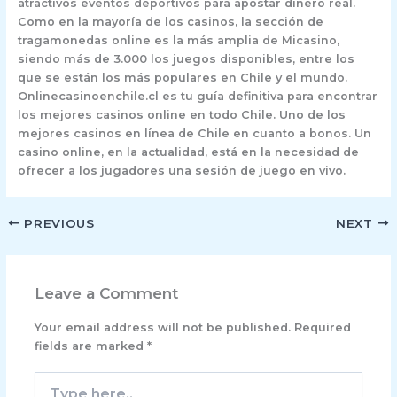
atractivos eventos deportivos para apostar dinero real.
Como en la mayoría de los casinos, la sección de
tragamonedas online es la más amplia de Micasino,
siendo más de 3.000 los juegos disponibles, entre los
que se están los más populares en Chile y el mundo.
Onlinecasinoenchile.cl es tu guía definitiva para encontrar
los mejores casinos online en todo Chile. Uno de los
mejores casinos en línea de Chile en cuanto a bonos. Un
casino online, en la actualidad, está en la necesidad de
ofrecer a los jugadores una sesión de juego en vivo.
PREVIOUS
NEXT
Leave a Comment
Your email address will not be published.
Required
fields are marked
*
Type