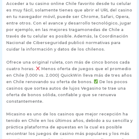
Acceder a tu casino online Chile favorito desde tu celular
es muy fácil, solamente tienes que abrir el URL del casino
en tu navegador móvil, puede ser Chrome, Safari, Opera,
entre otros. Con el avance y desarrollo tecnológico, jugar
por ejemplo, en las mejores tragamonedas de Chile a
través de tu celular es posible. Además, la Coordinación
Nacional de Ciberseguridad publicó normativas para
cuidar la información y datos de los chilenos.
Ofrece una original ruleta, con más de cinco bonos cada
cuatro horas.
Menos oferta de juegos que el promedio
en Chile (1.000 vs. 2.000) QuickWin lleva más de tres años
en Chile renovando su oferta de bonos.
De los pocos
casinos que sortea autos de lujos Vegasino te trae una
oferta de bonos sólida, confiable y que se renueva
constantemente.
Micasino es uno de los casinos que mejor recepción ha
tenido en Chile en los últimos años, debido a su sencilla y
práctica plataforma de apuestas en la cual es posible
encontrar los juegos de casino más populares y los más