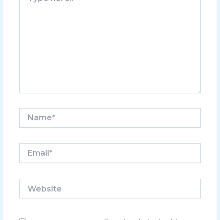
here..
Name*
Email*
Website