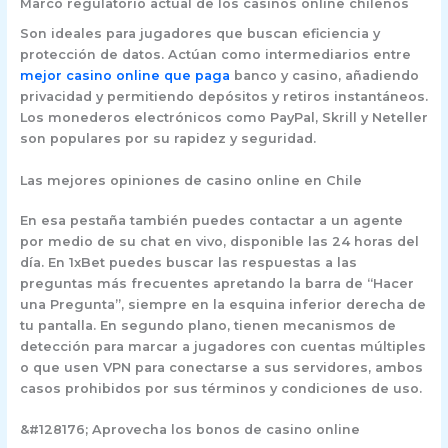
Marco regulatorio actual de los casinos online chilenos
Son ideales para jugadores que buscan eficiencia y
protección de datos. Actúan como intermediarios entre
mejor casino online que paga
banco y casino, añadiendo
privacidad y permitiendo depósitos y retiros instantáneos.
Los monederos electrónicos como PayPal, Skrill y Neteller
son populares por su rapidez y seguridad.
Las mejores opiniones de casino online en Chile
En esa pestaña también puedes contactar a un agente
por medio de su chat en vivo, disponible las 24 horas del
día. En 1xBet puedes buscar las respuestas a las
preguntas más frecuentes apretando la barra de “Hacer
una Pregunta”, siempre en la esquina inferior derecha de
tu pantalla. En segundo plano, tienen mecanismos de
detección para marcar a jugadores con cuentas múltiples
o que usen VPN para conectarse a sus servidores, ambos
casos prohibidos por sus términos y condiciones de uso.
&#128176; Aprovecha los bonos de casino online