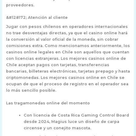
proveedores.
&#128172; Atención al cliente
Jugar con pesos chilenos en operadores internacionales
no trae desventajas directas, ya que el casino online hará
la conversión al valor oficial de la moneda, sin cobrar
comisiones extra. Como mencionamos anteriormente, los
casinos online legales en Chile son aquellos que cuentan
con licencias extranjeras. Los mejores casinos online de
Chile aceptan pagos con tarjetas, transferencias
bancarias, billeteras electrónicas, tarjetas prepago y hasta
criptomonedas. Los mejores casinos online en Chile se
ocupan de que el proceso de registro en el operador sea
lo más sencillo posible.
Las tragamonedas online del momento
Con licencia de Costa Rica Gaming Control Board
desde 2024, Magius luce un diseño de carpa
circense y un conejito mascota.