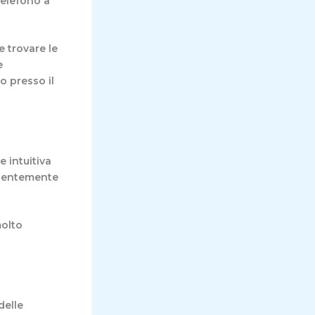
telefono a
e trovare le
e
o presso il
 intuitiva
icientemente
molto
delle