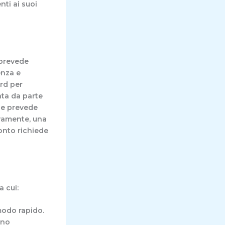
nti ai suoi
 prevede
enza e
ord per
ata da parte
le prevede
ivamente, una
conto richiede
a cui:
modo rapido.
ono