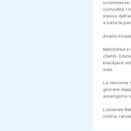
scommesse. G
comodità. I 
stesso dell’
a tutte le pa
Analisi Final
BetOnRed è u
clienti.
Grazi
blackjack ed 
web.
La versione m
giocare dappe
avvengono vi
L’azienda Be
online, rende