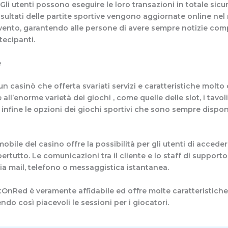
li utenti possono eseguire le loro transazioni in totale sicu
risultati delle partite sportive vengono aggiornate online n
evento, garantendo alle persone di avere sempre notizie comp
rtecipanti.
e
n casinò che offerta svariati servizi e caratteristiche molt
e all’enorme varietà dei giochi
, come quelle delle slot, i tavol
infine le opzioni dei giochi sportivi che sono sempre disponib
obile del casino offre la possibilità per gli utenti di acceder
rtutto. Le comunicazioni tra il cliente e lo staff di supporto
a mail, telefono o messaggistica istantanea.
tOnRed è veramente affidabile ed offre molte caratteristiche
ndo così piacevoli le sessioni per i giocatori.