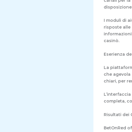
canali per la
disposizione 
I moduli di a
risposte all
informazioni 
casinò.
Eserienza de
La piattafor
che agevola i
chiari, per r
L’interfacci
completa, com
Risultati dei
BetOnRed off