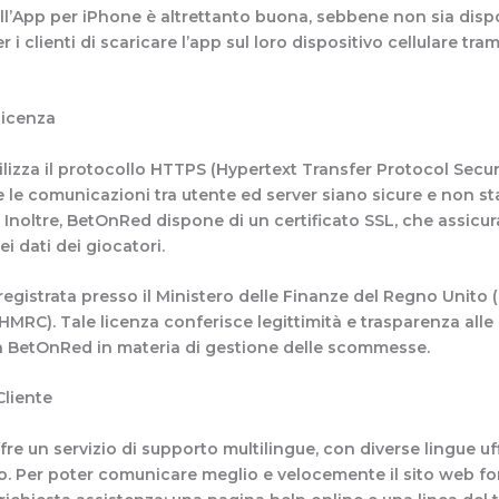
ell’App per iPhone è altrettanto buona, sebbene non sia dispo
er i clienti di scaricare l’app sul loro dispositivo cellulare tr
Licenza
tilizza il protocollo HTTPS (Hypertext Transfer Protocol Secu
e le comunicazioni tra utente ed server siano sicure e non s
. Inoltre, BetOnRed dispone di un certificato SSL, che assicur
i dati dei giocatori.
egistrata presso il Ministero delle Finanze del Regno Unito
MRC). Tale licenza conferisce legittimità e trasparenza alle 
a BetOnRed in materia di gestione delle scommesse.
Cliente
e un servizio di supporto multilingue, con diverse lingue uffic
ano. Per poter comunicare meglio e velocemente il sito web f