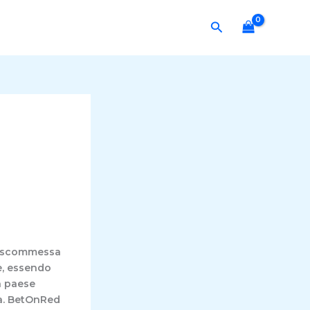
Search
di scommessa
e, essendo
un paese
sa. BetOnRed