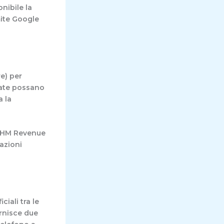
nibile la
amite Google
re) per
tate possano
a la
 (HM Revenue
azioni
iali tra le
ornisce due