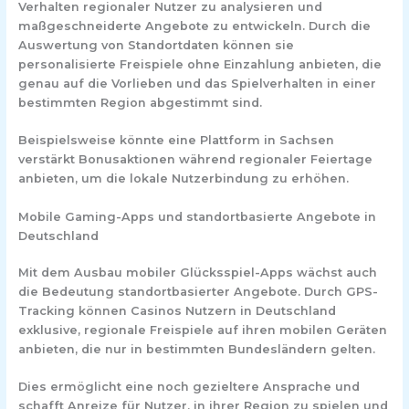
Verhalten regionaler Nutzer zu analysieren und
maßgeschneiderte Angebote zu entwickeln. Durch die
Auswertung von Standortdaten können sie
personalisierte Freispiele ohne Einzahlung anbieten, die
genau auf die Vorlieben und das Spielverhalten in einer
bestimmten Region abgestimmt sind.
Beispielsweise könnte eine Plattform in Sachsen
verstärkt Bonusaktionen während regionaler Feiertage
anbieten, um die lokale Nutzerbindung zu erhöhen.
Mobile Gaming-Apps und standortbasierte Angebote in
Deutschland
Mit dem Ausbau mobiler Glücksspiel-Apps wächst auch
die Bedeutung standortbasierter Angebote. Durch GPS-
Tracking können Casinos Nutzern in Deutschland
exklusive, regionale Freispiele auf ihren mobilen Geräten
anbieten, die nur in bestimmten Bundesländern gelten.
Dies ermöglicht eine noch gezieltere Ansprache und
schafft Anreize für Nutzer, in ihrer Region zu spielen und