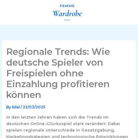
Skip
to
content
Regionale Trends: Wie
deutsche Spieler von
Freispielen ohne
Einzahlung profitieren
können
By
bilal
/
22/03/2025
In den letzten Jahren haben sich die Trends im
deutschen Online-Glücksspiel stark verändert. Dabei
spielen regionale Unterschiede in Gesetzgebung,
Marketingstrategien und technologische Entwicklungen