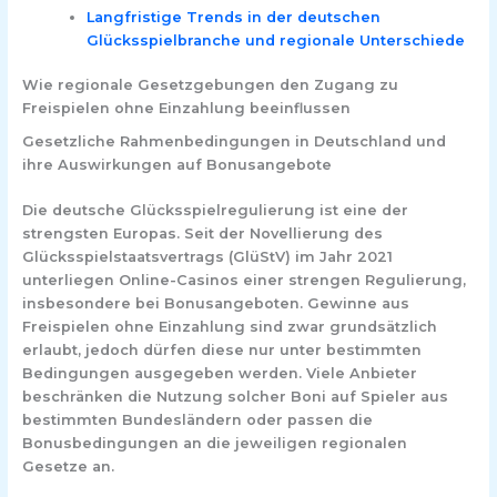
Langfristige Trends in der deutschen
Glücksspielbranche und regionale Unterschiede
Wie regionale Gesetzgebungen den Zugang zu
Freispielen ohne Einzahlung beeinflussen
Gesetzliche Rahmenbedingungen in Deutschland und
ihre Auswirkungen auf Bonusangebote
Die deutsche Glücksspielregulierung ist eine der
strengsten Europas. Seit der Novellierung des
Glücksspielstaatsvertrags (GlüStV) im Jahr 2021
unterliegen Online-Casinos einer strengen Regulierung,
insbesondere bei Bonusangeboten. Gewinne aus
Freispielen ohne Einzahlung sind zwar grundsätzlich
erlaubt, jedoch dürfen diese nur unter bestimmten
Bedingungen ausgegeben werden. Viele Anbieter
beschränken die Nutzung solcher Boni auf Spieler aus
bestimmten Bundesländern oder passen die
Bonusbedingungen an die jeweiligen regionalen
Gesetze an.