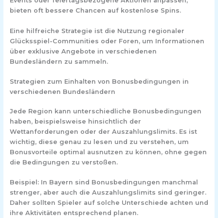
Events oder feiertagsbezogene Aktionen anpassen,
bieten oft bessere Chancen auf kostenlose Spins.
Eine hilfreiche Strategie ist die Nutzung regionaler
Glücksspiel-Communities oder Foren, um Informationen
über exklusive Angebote in verschiedenen
Bundesländern zu sammeln.
Strategien zum Einhalten von Bonusbedingungen in
verschiedenen Bundesländern
Jede Region kann unterschiedliche Bonusbedingungen
haben, beispielsweise hinsichtlich der
Wettanforderungen oder der Auszahlungslimits. Es ist
wichtig, diese genau zu lesen und zu verstehen, um
Bonusvorteile optimal ausnutzen zu können, ohne gegen
die Bedingungen zu verstoßen.
Beispiel: In Bayern sind Bonusbedingungen manchmal
strenger, aber auch die Auszahlungslimits sind geringer.
Daher sollten Spieler auf solche Unterschiede achten und
ihre Aktivitäten entsprechend planen.