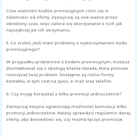
Czas ważności kodów promocyjnych różni się w
zależności od oferty. Zazwyczaj są one ważne przez
określony czas, więc zaleca się skorzystanie z nich jak
najszybciej po ich otrzymaniu.
5. Co zrobić, jeśli mam problemy z wykorzystaniem kodu
promocyjnego?
W przypadku problemów z kodem promocyjnym, możesz
skontaktować się z obsługą klienta Vavada, która pomoże
rozwiązać twój problem. Dostępne są różne formy
kontaktu, w tym czat na żywo, e-mail oraz telefon.
6. Czy mogę korzystać z kilku promocji jednocześnie?
Zazwyczaj kasyna ograniczają możliwość kumulacji kilku
promocji jednocześnie. Należy sprawdzić regulamin danej
oferty, aby dowiedzieć się, czy można łączyć promocje.