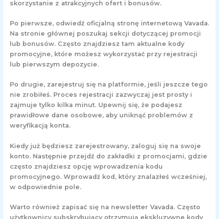
skorzystanie z atrakcyjnych ofert i bonusów.
Po pierwsze, odwiedź oficjalną stronę internetową Vavada.
Na stronie głównej poszukaj sekcji dotyczącej promocji
lub bonusów. Często znajdziesz tam aktualne kody
promocyjne, które możesz wykorzystać przy rejestracji
lub pierwszym depozycie.
Po drugie, zarejestruj się na platformie, jeśli jeszcze tego
nie zrobiłeś. Proces rejestracji zazwyczaj jest prosty i
zajmuje tylko kilka minut. Upewnij się, że podajesz
prawidłowe dane osobowe, aby uniknąć problemów z
weryfikacją konta.
Kiedy już będziesz zarejestrowany, zaloguj się na swoje
konto. Następnie przejdź do zakładki z promocjami, gdzie
często znajdziesz opcję wprowadzenia kodu
promocyjnego. Wprowadź kod, który znalazłeś wcześniej,
w odpowiednie pole.
Warto również zapisać się na newsletter Vavada. Często
użytkownicy subskrybujący otrzymują ekskluzywne kody