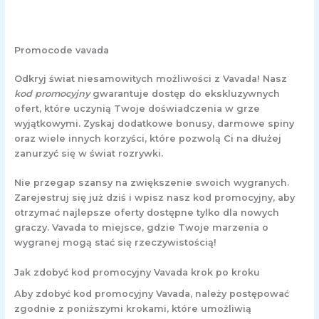
Promocode vavada
Odkryj świat niesamowitych możliwości z
Vavada
! Nasz
kod promocyjny
gwarantuje dostęp do ekskluzywnych
ofert, które uczynią Twoje doświadczenia w grze
wyjątkowymi. Zyskaj dodatkowe bonusy, darmowe spiny
oraz wiele innych korzyści, które pozwolą Ci na dłużej
zanurzyć się w świat rozrywki.
Nie przegap szansy na zwiększenie swoich wygranych.
Zarejestruj się już dziś i wpisz nasz
kod promocyjny
, aby
otrzymać najlepsze oferty dostępne tylko dla nowych
graczy. Vavada to miejsce, gdzie Twoje marzenia o
wygranej mogą stać się rzeczywistością!
Jak zdobyć kod promocyjny Vavada krok po kroku
Aby zdobyć kod promocyjny Vavada, należy postępować
zgodnie z poniższymi krokami, które umożliwią