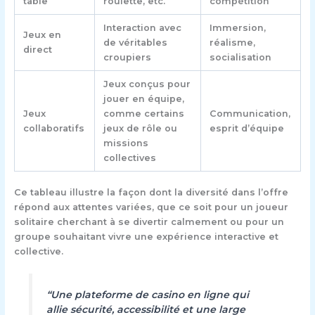
table
roulette, etc.
compétition
Interaction avec
Immersion,
Jeux en
de véritables
réalisme,
direct
croupiers
socialisation
Jeux conçus pour
jouer en équipe,
Jeux
comme certains
Communication,
collaboratifs
jeux de rôle ou
esprit d’équipe
missions
collectives
Ce tableau illustre la façon dont la diversité dans l’offre
répond aux attentes variées, que ce soit pour un joueur
solitaire cherchant à se divertir calmement ou pour un
groupe souhaitant vivre une expérience interactive et
collective.
“Une plateforme de casino en ligne qui
allie sécurité, accessibilité et une large