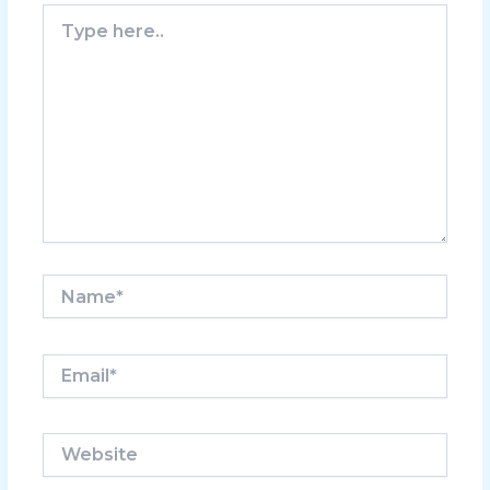
Type
here..
Name*
Email*
Website