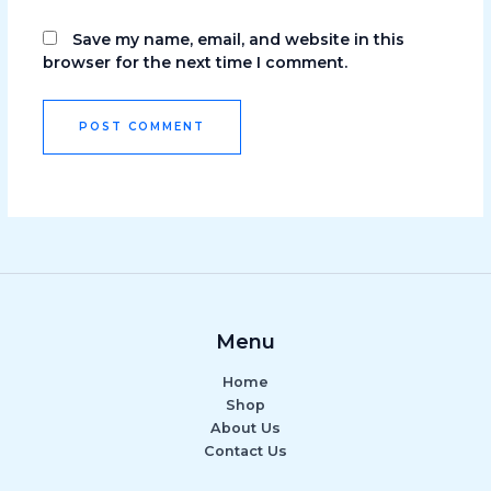
Save my name, email, and website in this
browser for the next time I comment.
Menu
Home
Shop
About Us
Contact Us