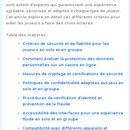
sont autant d’aspects qui garantissent une expérience
agréable, sécurisée et adaptée à chaque type de joueur.
Cet article explore en détail ces différents critères pour
aider les joueurs à faire des choix éclairés.
Table des matières
Critères de sécurité et de fiabilité pour les
joueurs en solo et en groupe
Comment évaluer la protection des données
personnelles sur un casino en ligne
Mesures de cryptage et certifications de sécurité
Politiques de confidentialité adaptées aux jeux en
solo et en groupe
Procédures de vérification d’identité et
prévention de la fraude
Accessibilité des interfaces pour une expérience
fluide en solo et en groupe
Compatibilité avec différents appareils et