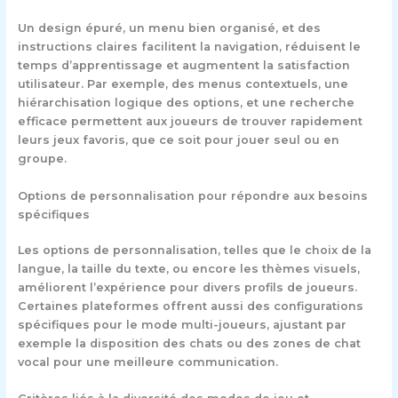
Un design épuré, un menu bien organisé, et des
instructions claires facilitent la navigation, réduisent le
temps d’apprentissage et augmentent la satisfaction
utilisateur. Par exemple, des menus contextuels, une
hiérarchisation logique des options, et une recherche
efficace permettent aux joueurs de trouver rapidement
leurs jeux favoris, que ce soit pour jouer seul ou en
groupe.
Options de personnalisation pour répondre aux besoins
spécifiques
Les options de personnalisation, telles que le choix de la
langue, la taille du texte, ou encore les thèmes visuels,
améliorent l’expérience pour divers profils de joueurs.
Certaines plateformes offrent aussi des configurations
spécifiques pour le mode multi-joueurs, ajustant par
exemple la disposition des chats ou des zones de chat
vocal pour une meilleure communication.