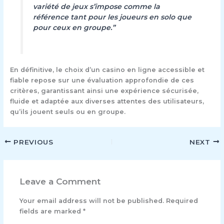
variété de jeux s’impose comme la
référence tant pour les joueurs en solo que
pour ceux en groupe.”
En définitive, le choix d’un casino en ligne accessible et
fiable repose sur une évaluation approfondie de ces
critères, garantissant ainsi une expérience sécurisée,
fluide et adaptée aux diverses attentes des utilisateurs,
qu’ils jouent seuls ou en groupe.
PREVIOUS
NEXT
Leave a Comment
Your email address will not be published.
Required
fields are marked
*