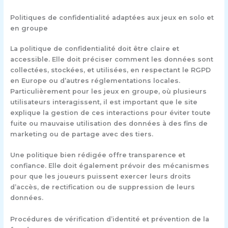
Politiques de confidentialité adaptées aux jeux en solo et
en groupe
La politique de confidentialité doit être claire et
accessible. Elle doit préciser comment les données sont
collectées, stockées, et utilisées, en respectant le RGPD
en Europe ou d’autres réglementations locales.
Particulièrement pour les jeux en groupe, où plusieurs
utilisateurs interagissent, il est important que le site
explique la gestion de ces interactions pour éviter toute
fuite ou mauvaise utilisation des données à des fins de
marketing ou de partage avec des tiers.
Une politique bien rédigée offre transparence et
confiance. Elle doit également prévoir des mécanismes
pour que les joueurs puissent exercer leurs droits
d’accès, de rectification ou de suppression de leurs
données.
Procédures de vérification d’identité et prévention de la