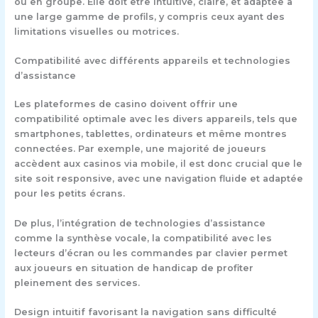
ou en groupe. Elle doit être intuitive, claire, et adaptée à
une large gamme de profils, y compris ceux ayant des
limitations visuelles ou motrices.
Compatibilité avec différents appareils et technologies
d’assistance
Les plateformes de casino doivent offrir une
compatibilité optimale avec les divers appareils, tels que
smartphones, tablettes, ordinateurs et même montres
connectées. Par exemple, une majorité de joueurs
accèdent aux casinos via mobile, il est donc crucial que le
site soit responsive, avec une navigation fluide et adaptée
pour les petits écrans.
De plus, l’intégration de technologies d’assistance
comme la synthèse vocale, la compatibilité avec les
lecteurs d’écran ou les commandes par clavier permet
aux joueurs en situation de handicap de profiter
pleinement des services.
Design intuitif favorisant la navigation sans difficulté