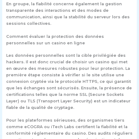
En groupe, la fiabilité concerne également la gestion
transparente des interactions et des modes de
communication, ainsi que la stabilité du serveur lors des
sessions collectives.
Comment évaluer la protection des données
personnelles sur un casino en ligne
Les données personnelles sont la cible privilégiée des
hackers. Il est donc crucial de choisir un casino qui met
en œuvre des mesures robustes pour leur protection. La
première étape consiste à vérifier si le site utilise une
connexion cryptée via le protocole HTTPS, ce qui garantit
que les échanges sont sécurisés. Ensuite, la présence de
certifications telles que la norme SSL (Secure Sockets
Layer) ou TLS (Transport Layer Security) est un indicateur
fiable de la qualité de cryptage.
Pour les plateformes sérieuses, des organismes tiers
comme eCOGRA ou iTech Labs certifient la fiabilité et la
conformité réglementaire du casino. Des audits réguliers