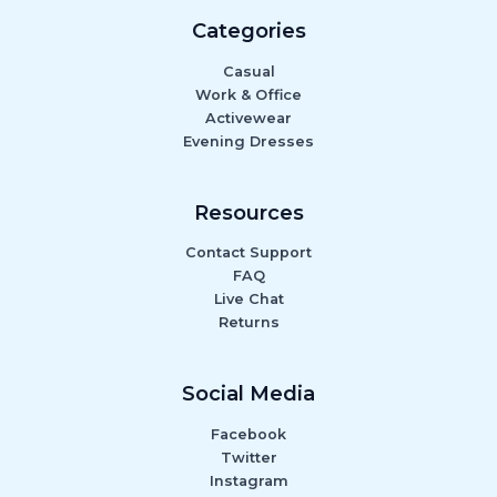
Categories
Casual
Work & Office
Activewear
Evening Dresses
Resources
Contact Support
FAQ
Live Chat
Returns
Social Media
Facebook
Twitter
Instagram