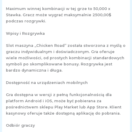
Maximum winnej kombinacji w tej grze to 50,000 x
Stawka. Gracz może wygrać maksymalnie 2500,00$
podczas rozgrywki.
Wpisy i Rozgrywka
Slot maszyna „Chicken Road” została stworzona z myślą o
graczu indywidualnym i doświadczonym. Gra oferuje
wiele możliwości, od prostych kombinacji standardowych
symboli po skomplikowane bonusy. Rozgrywka jest
bardzo dynamiczna i długa.
Dostępność na urządzeniach mobilnych
Gra dostępna w wersji z pełną funkcjonalnością dla
platform Android i iOS, może być pobierana za
pośrednictwem sklepu Play Market lub App Store. Klient
kasynowy oferuje także dostępną aplikację do pobrania.
Odbiór graczy