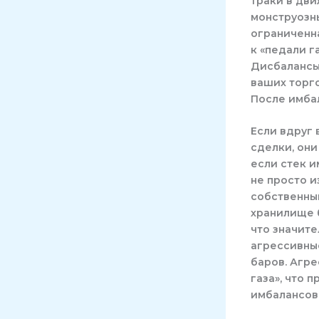
траки в дв
монструозн
ограниченн
к «педали г
Дисбалансы 
ваших торгов
После имба
Если вдруг 
сделки, они
если стек 
не просто и
собственный
хранилище б
что значите
агрессивны
баров. Агр
газа», что 
имбалансов