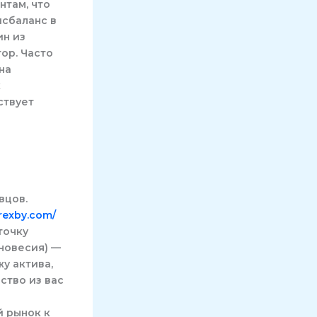
там, что
исбаланс в
ин из
ор. Часто
на
к
ствует
вцов.
orexby.com/
точку
вновесия) —
у актива,
ство из вас
 рынок к