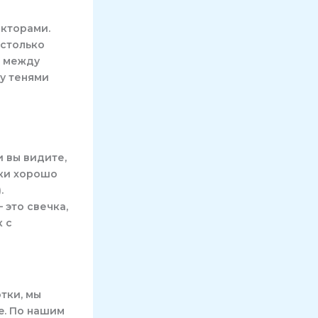
акторами.
астолько
я между
у тенями
и вы видите,
вки хорошо
.
 это свечка,
 с
тки, мы
e. По нашим