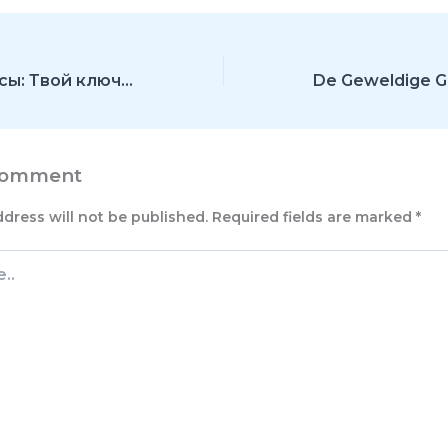
Форекс индексы: Твой ключ к диверсификации и прибыли!
Comment
ddress will not be published.
Required fields are marked
*