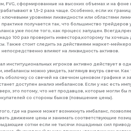
м, FVG, сформированные на высоких объемах и на фоне
трабатывают в 1,5–2 раза чаще. Особенно, если их грани
с ключевыми уровнями ликвидности или областями лим
 практике получается так, что большинство трейдеров 
ланса уже после того, как процесс запущен. Всегда,пр
надо 100 раз проверить инвестора,которому ты хочешь
ы. Также стоит следить за действиями маркет-мейкеро
 непосредственно влияют на ликвидность активов.
ал институциональных игроков активно действует в од
, имбалансы можно увидеть, заглянув внутрь свечи. Как
ть оболочку со свечей на свечном ценовом графике и за
 станет доступен анализ имбалансов. Если у нас есть им
ерх, это потому, что нет продавцов, которые могли бы 
окупателей со стороны быков (повышение цены).
ого, где на рынке может возникнуть имбаланс, позволя
вать движение цены и занимать соответствующие позиц
выдающие сотни если не тысячи лошадиных сил привод