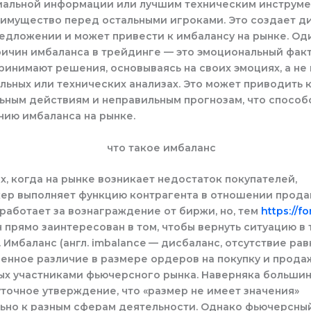
альной информации или лучшим техническим инструмен
еимущество перед остальными игроками. Это создает д
едложении и может привести к имбалансу на рынке. Од
ичин имбаланса в трейдинге — это эмоциональный факт
инимают решения, основываясь на своих эмоциях, а не 
ьных или технических анализах. Это может приводить 
ьным действиям и неправильным прогнозам, что способ
нию имбаланса на рынке.
ях, когда на рынке возникает недостаток покупателей,
ер выполняет функцию контрагента в отношении прода
работает за вознаграждение от биржи, но, тем
https://f
н прямо заинтересован в том, чтобы вернуть ситуацию в 
 Имбаланс (англ. imbalance — дисбаланс, отсутствие ра
енное различие в размере ордеров на покупку и продаж
ых участниками фьючерсного рынка. Наверняка большин
точное утверждение, что «размер не имеет значения»
ьно к разным сферам деятельности. Однако фьючерсный