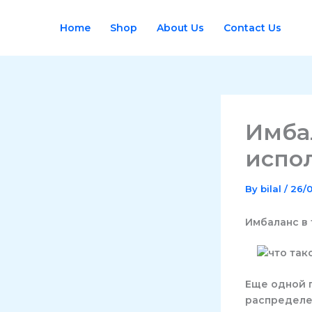
Skip
to
Home
Shop
About Us
Contact Us
content
Имбал
испо
By
bilal
/
26/
Имбаланс в 
Еще одной 
распределе