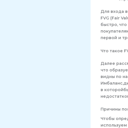
Для входа 
FVG (Fair V
быстро, чт
покупателя
первой и тр
Что такое F
Далее рассм
что образуе
видны по на
Имбаланс,ди
в которойб
недостатко
Причины по
Чтобы опред
используем 