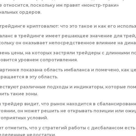
е относится, поскольку им правят «монстр-траки»
нальных ордеров.
трейдинге криптовалют: что это такое и как его исполь
аланс в трейдинге имеет решающее значение для трей
кольку он оказывает непосредственное влияние на дина
вень цены, на которых застряли трейдеры с длинными п
новится уровнем сопротивления.
картинке показана область имбаланса и помечено, как ц
ращается в эту область.
ествуют различные подходы и индикаторы, которые по
ить такие зоны.
и трейдер видит, что рынок находится в сбалансирован
тоянии, он может решить не открывать позиции или ожи
гоприятных условий.
т отметить, что у стратегий работы с дисбалансом есть
еделенные недостатки.