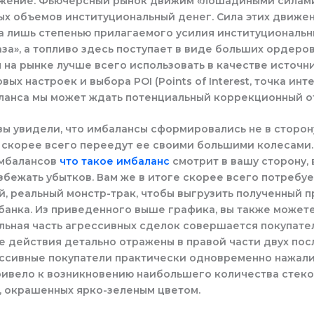
ижение. Фьючерсный рынок движим «лошадиными силам
ых объемов институциональный денег. Сила этих движе
а лишь степенью прилагаемого усилия институциональн
аза», а топливо здесь поступает в виде больших ордеров
на рынке лучше всего использовать в качестве источн
ых настроек и выбора POI (Points of Interest, точка инте
ланса мы может ждать потенциальный коррекционный от
вы увидели, что имбалансы сформировались не в сторо
 скорее всего переедут ее своими большими колесами.
имбалансов
что такое имбаланс
смотрит в вашу сторону,
збежать убытков. Вам же в итоге скорее всего потребу
, реальный монстр-трак, чтобы выгрузить полученный п
анка. Из приведенного выше графика, вы также можете
льная часть агрессивных сделок совершается покупате
е действия детально отражены в правой части двух по
ессивные покупатели практически одновременно нажали
привело к возникновению наибольшего количества стек
, окрашенных ярко-зеленым цветом.