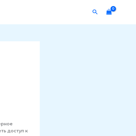
Search
ерное
ть доступ к