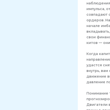
наблюдения
импульса, о
совпадают 
ордеров. На
начале имба
вкладывать,
свои финанс
китов — они
Когда капит
направлении
удастся сня
внутрь, вам
движение вв
давление п
Понимание т
прогнозиро
Двигатели 