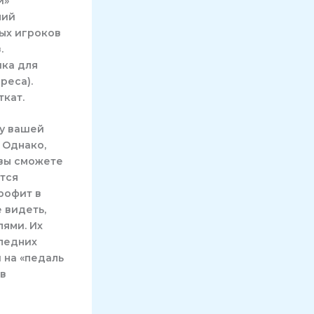
и»
ний
ых игроков
.
ика для
реса).
кат.
ну вашей
 Однако,
 вы сможете
ется
рофит в
 видеть,
лями. Их
следних
 на «педаль
ов