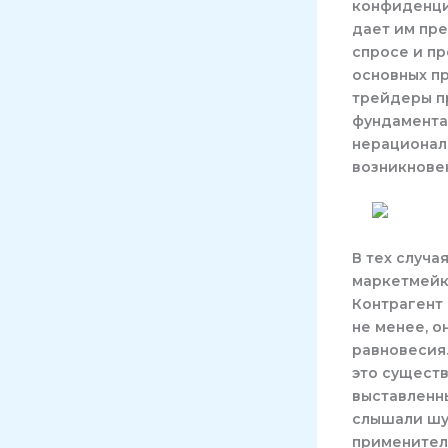
конфиденци
дает им пр
спросе и пр
основных пр
трейдеры пр
фундаментал
нерационал
возникнове
В тех случа
маркетмейк
Контрагент 
не менее, о
равновесия.
это существ
выставленн
слышали шу
применител