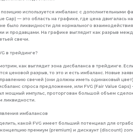
в позицию используется имбаланс с дополнительными ф
alue Gap) — это область на графике, где цена двигалась н
о не было ликвидности для нормального взаимодействи
ми и продавцами. На графике выглядит как разрыв межд
етьей свечи.
VG в трейдинге?
отрим, как выглядит зона дисбаланса в трейдинге. Есл
тся ценовой разрыв, то это и есть имбаланс. Новые зая
правлению свечей (они должны иметь одинаковый цвет)
сбаланс спроса предложение, или FVG (Fair Value Gaps) –
ыл мощный импульс, проторгован большой объем сделок
м ликвидности.
явления имбалансов
елить, какой FVG имеет больший потенциал для отрабо
концепцию премиум (premium) и дискаунт (discount) zon