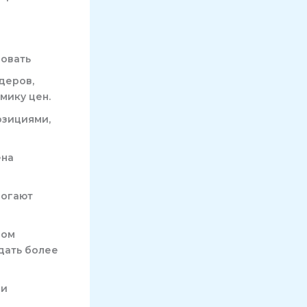
зовать
деров,
мику цен.
озициями,
ена
могают
ном
дать более
 и