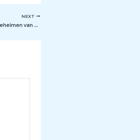
NEXT
De Geweldige Geheimen van Rabbit Road Spel