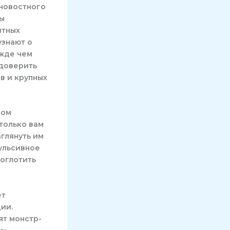
 новостного
цы
итных
узнают о
ежде чем
 доверить
в и крупных
ном
 только вам
глянуть им
пульсивное
поглотить
ет
ии.
ят монстр-