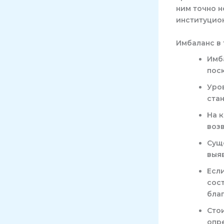
ним точно н
институцио
Имбаланс в 
Имб
пос
Уро
ста
На 
возв
Сущ
выяв
Есл
сос
бла
Стои
опр