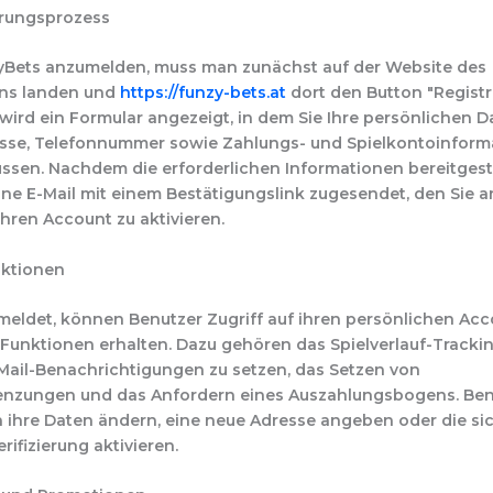
erungsprozess
yBets anzumelden, muss man zunächst auf der Website des
ns landen und
https://funzy-bets.at
dort den Button "Registr
r wird ein Formular angezeigt, in dem Sie Ihre persönlichen 
sse, Telefonnummer sowie Zahlungs- und Spielkontoinform
sen. Nachdem die erforderlichen Informationen bereitgest
ine E-Mail mit einem Bestätigungslink zugesendet, den Sie a
hren Account zu aktivieren.
ktionen
eldet, können Benutzer Zugriff auf ihren persönlichen Acc
Funktionen erhalten. Dazu gehören das Spielverlauf-Trackin
-Mail-Benachrichtigungen zu setzen, das Setzen von
nzungen und das Anfordern eines Auszahlungsbogens. Ben
ihre Daten ändern, eine neue Adresse angeben oder die si
ifizierung aktivieren.