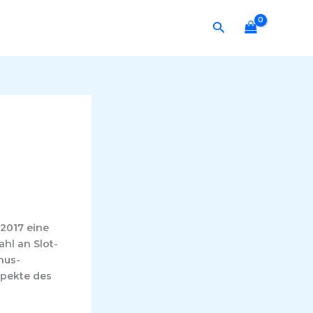
Search
 2017 eine
hl an Slot-
nus-
spekte des