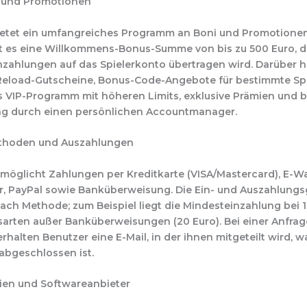
 und Promotionen
ietet ein umfangreiches Programm an Boni und Promotionen
t es eine Willkommens-Bonus-Summe von bis zu 500 Euro, d
zahlungen auf das Spielerkonto übertragen wird. Darüber h
Reload-Gutscheine, Bonus-Code-Angebote für bestimmte Spi
 VIP-Programm mit höheren Limits, exklusive Prämien und 
ng durch einen persönlichen Accountmanager.
thoden und Auszahlungen
möglicht Zahlungen per Kreditkarte (VISA/Mastercard), E-Wa
ller, PayPal sowie Banküberweisung. Die Ein- und Auszahlung
 nach Methode; zum Beispiel liegt die Mindesteinzahlung bei 1
sarten außer Banküberweisungen (20 Euro). Bei einer Anfrag
rhalten Benutzer eine E-Mail, in der ihnen mitgeteilt wird, w
abgeschlossen ist.
ien und Softwareanbieter