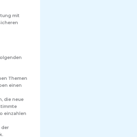
ltung mit
sicheren
 folgenden
denen Themen
aben einen
, die neue
estimmte
o einzahlen
 der
k.