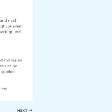
d und nach
egt vor allem
verfügt und
t mit vielen
es Casino
 spielen
ich!
NEXT