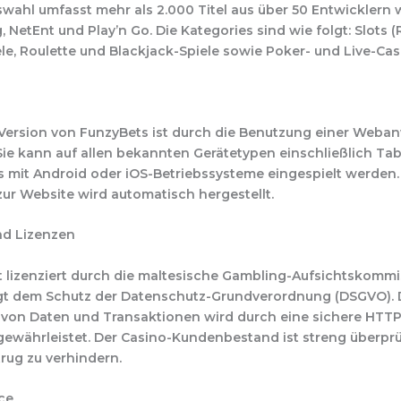
swahl umfasst mehr als 2.000 Titel aus über 50 Entwicklern 
 NetEnt und Play’n Go. Die Kategories sind wie folgt: Slots 
le, Roulette und Blackjack-Spiele sowie Poker- und Live-Ca
 Version von FunzyBets ist durch die Benutzung einer Web
Sie kann auf allen bekannten Gerätetypen einschließlich Tab
mit Android oder iOS-Betriebssysteme eingespielt werden.
ur Website wird automatisch hergestellt.
nd Lizenzen
t lizenziert durch die maltesische Gambling-Aufsichtskomm
egt dem Schutz der Datenschutz-Grundverordnung (DSGVO). 
von Daten und Transaktionen wird durch eine sichere HTTP
ewährleistet. Der Casino-Kundenbestand ist streng überprü
trug zu verhindern.
ce