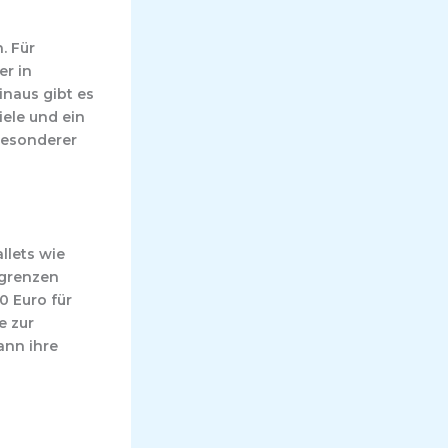
. Für
er in
inaus gibt es
ele und ein
besonderer
llets wie
sgrenzen
0 Euro für
e zur
ann ihre