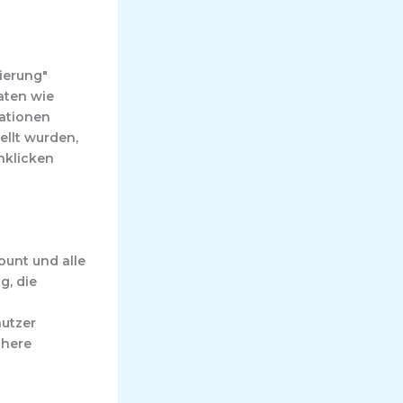
ierung"
Daten wie
ationen
ellt wurden,
nklicken
ount und alle
g, die
utzer
chere