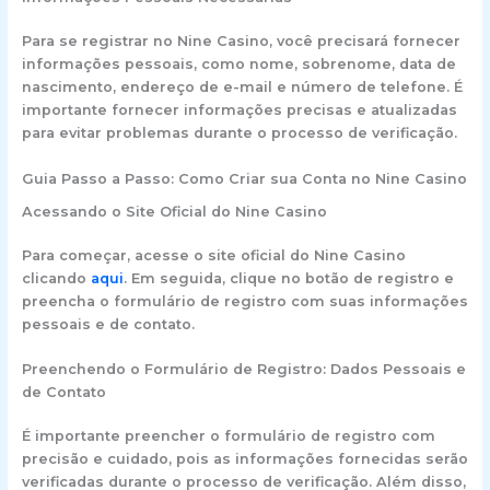
Para se registrar no Nine Casino, você precisará fornecer
informações pessoais, como nome, sobrenome, data de
nascimento, endereço de e-mail e número de telefone. É
importante fornecer informações precisas e atualizadas
para evitar problemas durante o processo de verificação.
Guia Passo a Passo: Como Criar sua Conta no Nine Casino
Acessando o Site Oficial do Nine Casino
Para começar, acesse o site oficial do Nine Casino
clicando
aqui
. Em seguida, clique no botão de registro e
preencha o formulário de registro com suas informações
pessoais e de contato.
Preenchendo o Formulário de Registro: Dados Pessoais e
de Contato
É importante preencher o formulário de registro com
precisão e cuidado, pois as informações fornecidas serão
verificadas durante o processo de verificação. Além disso,