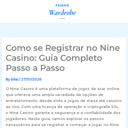
Skip
to
content
Como se Registrar no Nine
Casino: Guia Completo
Passo a Passo
By
bilal
/
27/01/2026
O Nine Casino é uma plataforma de jogos de azar online
que oferece uma ampla variedade de opções de
entretenimento, desde slots e jogos de mesa até cassino
ao vivo. Com uma licença de operação e criptografia SSL,
o Nine Casino garante a segurança e a confiabilidade dos
jogadores. Neste guia, vamos explorar os passos
necessários para se registrar e começar a jogar no Nine