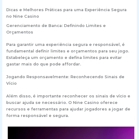
Dicas e Melhores Práticas para uma Experiência Segura
no Nine Casino
Gerenciamento de Banca: Definindo Limites e
Orçamentos
Para garantir uma experiência segura e responsável, é
fundamental definir limites e orçamentos para seu jogo.
Estabeleça um orçamento e defina limites para evitar
gastar mais do que pode affordar.
Jogando Responsavelmente: Reconhecendo Sinais de
Vício
Além disso, é importante reconhecer os sinais de vício e
buscar ajuda se necessário. O Nine Casino oferece
recursos e ferramentas para ajudar jogadores a jogar de
forma responsável e segura.