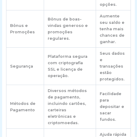
opções.
Aumente
Bônus de boas-
seu saldo e
Bônus e
vindas generoso e
tenha mais
Promoções
promoções
chances de
regulares.
ganhar.
Seus dados
Plataforma segura
e
com criptografia
Segurança
transações
SSL e licença de
estão
operação.
protegidos.
Diversos métodos
Facilidade
de pagamento,
para
Métodos de
incluindo cartões,
depositar e
Pagamento
carteiras
sacar
eletrônicas e
fundos.
criptomoedas.
Ajuda rápida