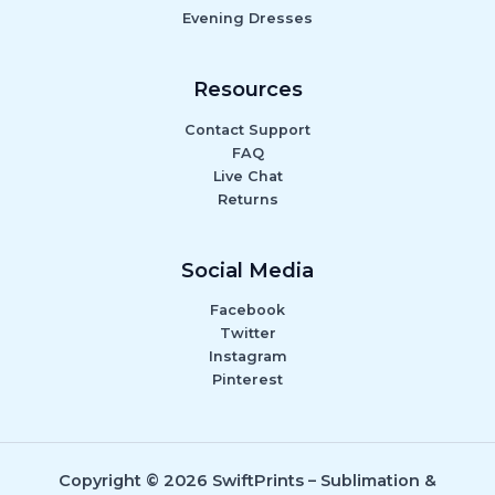
Evening Dresses
Resources
Contact Support
FAQ
Live Chat
Returns
Social Media
Facebook
Twitter
Instagram
Pinterest
Copyright © 2026 SwiftPrints – Sublimation &