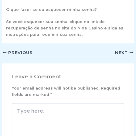
O que fazer se eu esquecer minha senha?
Se você esquecer sua senha, clique no link de
recuperação de senha no site do Nine Casino e siga as
instruções para redefinir sua senha.
PREVIOUS
NEXT
Leave a Comment
Your email address will not be published.
Required
fields are marked
*
Type
here..