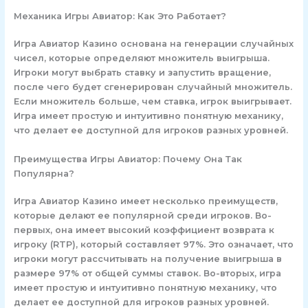
Механика Игры Авиатор: Как Это Работает?
Игра Авиатор Казино основана на генерации случайных
чисел, которые определяют множитель выигрыша.
Игроки могут выбрать ставку и запустить вращение,
после чего будет сгенерирован случайный множитель.
Если множитель больше, чем ставка, игрок выигрывает.
Игра имеет простую и интуитивно понятную механику,
что делает ее доступной для игроков разных уровней.
Преимущества Игры Авиатор: Почему Она Так
Популярна?
Игра Авиатор Казино имеет несколько преимуществ,
которые делают ее популярной среди игроков. Во-
первых, она имеет высокий коэффициент возврата к
игроку (RTP), который составляет
97%
. Это означает, что
игроки могут рассчитывать на получение выигрыша в
размере 97% от общей суммы ставок. Во-вторых, игра
имеет простую и интуитивно понятную механику, что
делает ее доступной для игроков разных уровней.