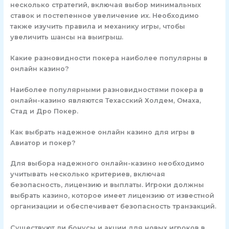
несколько стратегий, включая выбор минимальных
ставок и постепенное увеличение их. Необходимо
также изучить правила и механику игры, чтобы
увеличить шансы на выигрыш.
Какие разновидности покера наиболее популярны в
онлайн казино?
Наиболее популярными разновидностями покера в
онлайн-казино являются Техасский Холдем, Омаха,
Стад и Дро Покер.
Как выбрать надежное онлайн казино для игры в
Авиатор и покер?
Для выбора надежного онлайн-казино необходимо
учитывать несколько критериев, включая
безопасность, лицензию и выплаты. Игроки должны
выбрать казино, которое имеет лицензию от известной
организации и обеспечивает безопасность транзакций.
Существуют ли бонусы и акции для новых игроков в