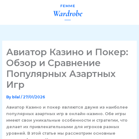
Skip
to
content
Авиатор Казино и Покер:
Обзор и Сравнение
Популярных Азартных
Игр
By
bilal
/
27/01/2026
Авиатор Казино и покер являются двумя из наиболее
популярных азартных игр в онлайн-казино. Обе игры
имеют свои уникальные особенности и стратегии, что
делает их привлекательными для игроков разных
уровней. В этой статье мы рассмотрим основные