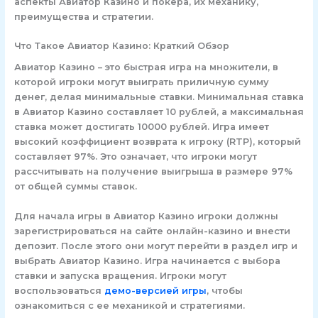
аспекты Авиатор Казино и покера, их механику,
преимущества и стратегии.
Что Такое Авиатор Казино: Краткий Обзор
Авиатор Казино – это быстрая игра на множители, в
которой игроки могут выиграть приличную сумму
денег, делая минимальные ставки.
Минимальная ставка
в Авиатор Казино составляет 10 рублей
, а максимальная
ставка может достигать 10000 рублей. Игра имеет
высокий коэффициент возврата к игроку (RTP), который
составляет
97%
. Это означает, что игроки могут
рассчитывать на получение выигрыша в размере 97%
от общей суммы ставок.
Для начала игры в Авиатор Казино игроки должны
зарегистрироваться на сайте онлайн-казино и внести
депозит. После этого они могут перейти в раздел игр и
выбрать Авиатор Казино. Игра начинается с выбора
ставки и запуска вращения. Игроки могут
воспользоваться
демо-версией игры
, чтобы
ознакомиться с ее механикой и стратегиями.