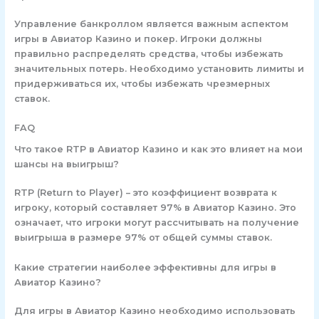
Управление банкроллом является важным аспектом
игры в Авиатор Казино и покер. Игроки должны
правильно распределять средства, чтобы избежать
значительных потерь. Необходимо установить лимиты и
придерживаться их, чтобы избежать чрезмерных
ставок.
FAQ
Что такое RTP в Авиатор Казино и как это влияет на мои
шансы на выигрыш?
RTP (Return to Player) – это коэффициент возврата к
игроку, который составляет
97%
в Авиатор Казино. Это
означает, что игроки могут рассчитывать на получение
выигрыша в размере 97% от общей суммы ставок.
Какие стратегии наиболее эффективны для игры в
Авиатор Казино?
Для игры в Авиатор Казино необходимо использовать