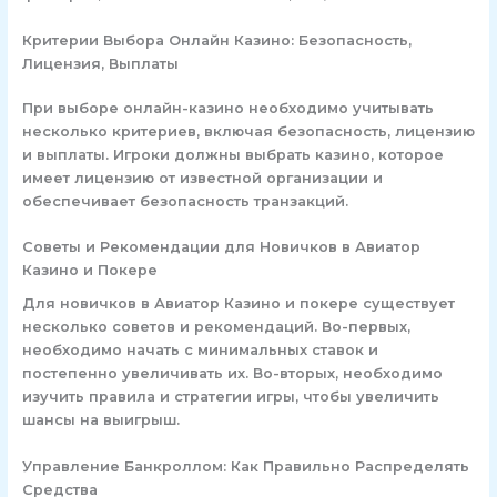
Критерии Выбора Онлайн Казино: Безопасность,
Лицензия, Выплаты
При выборе онлайн-казино необходимо учитывать
несколько критериев, включая безопасность, лицензию
и выплаты. Игроки должны выбрать казино, которое
имеет лицензию от известной организации и
обеспечивает безопасность транзакций.
Советы и Рекомендации для Новичков в Авиатор
Казино и Покере
Для новичков в Авиатор Казино и покере существует
несколько советов и рекомендаций. Во-первых,
необходимо начать с минимальных ставок и
постепенно увеличивать их. Во-вторых, необходимо
изучить правила и стратегии игры, чтобы увеличить
шансы на выигрыш.
Управление Банкроллом: Как Правильно Распределять
Средства