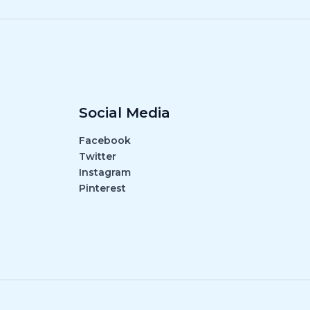
Social Media
Facebook
Twitter
Instagram
Pinterest