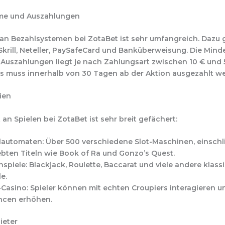
me und Auszahlungen
an Bezahlsystemen bei ZotaBet ist sehr umfangreich. Dazu 
Skrill, Neteller, PaySafeCard und Banküberweisung. Die Mi
r Auszahlungen liegt je nach Zahlungsart zwischen 10 € und 
s muss innerhalb von 30 Tagen ab der Aktion ausgezahlt w
ien
an Spielen bei ZotaBet ist sehr breit gefächert:
lautomaten: Über 500 verschiedene Slot-Maschinen, einschl
ebten Titeln wie Book of Ra und Gonzo’s Quest.
hspiele: Blackjack, Roulette, Baccarat und viele andere klass
le.
-Casino: Spieler können mit echten Croupiers interagieren u
ncen erhöhen.
ieter