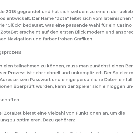
e 2018 gegründet und hat sich seitdem zu einem der belie
os entwickelt. Der Name "Zota" leitet sich vom lateinischen 
wie "Glück" bedeutet, was eine passende Wahl für ein Casino i
ZotaBet erscheint auf den ersten Blick modern und anspre
hen Navigation und farbenfrohen Grafiken.
gsprozess
pielen teilnehmen zu können, muss man zunächst einen Be
eser Prozess ist sehr schnell und unkompliziert. Der Spieler m
-Adresse, sein Passwort und einige persönliche Daten einfül
tionen überprüft wurden, kann der Spieler sich einloggen un
schaften
i ZotaBet bietet eine Vielzahl von Funktionen an, um die
rung zu optimieren. Dazu gehören: