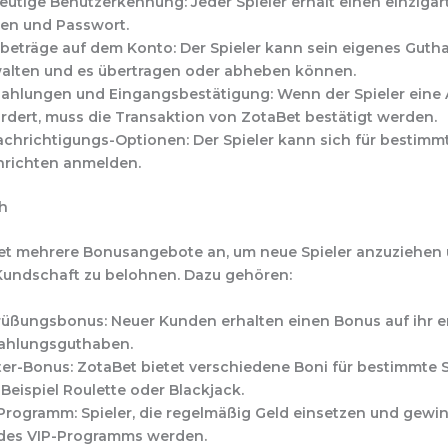
eutige Benutzerkennung: Jeder Spieler erhält einen einzigar
en und Passwort.
beträge auf dem Konto: Der Spieler kann sein eigenes Guth
alten und es übertragen oder abheben können.
ahlungen und Eingangsbestätigung: Wenn der Spieler eine
rdert, muss die Transaktion von ZotaBet bestätigt werden.
chrichtigungs-Optionen: Der Spieler kann sich für bestimm
richten anmelden.
h
tet mehrere Bonusangebote an, um neue Spieler anzuziehen
Kundschaft zu belohnen. Dazu gehören:
üßungsbonus: Neuer Kunden erhalten einen Bonus auf ihr e
ahlungsguthaben.
er-Bonus: ZotaBet bietet verschiedene Boni für bestimmte S
Beispiel Roulette oder Blackjack.
Programm: Spieler, die regelmäßig Geld einsetzen und gew
 des VIP-Programms werden.