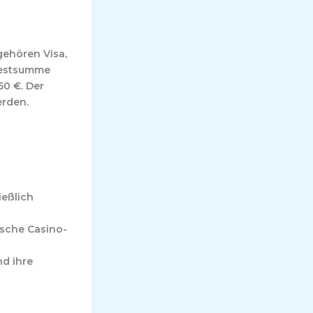
gehören Visa,
ndestsumme
50 €. Der
erden.
ießlich
ische Casino-
nd ihre