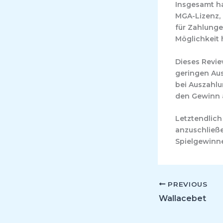
Insgesamt ha
MGA-Lizenz, 
für Zahlunge
Möglichkeit 
Dieses Revie
geringen Au
bei Auszahlu
den Gewinn a
Letztendlich
anzuschließe
Spielgewinne
PREVIOUS
Wallacebet