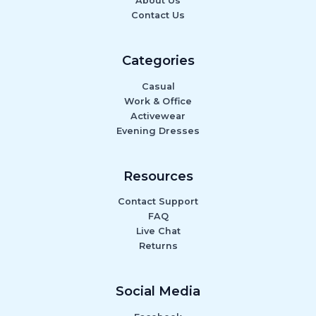
About Us
Contact Us
Categories
Casual
Work & Office
Activewear
Evening Dresses
Resources
Contact Support
FAQ
Live Chat
Returns
Social Media