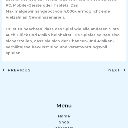
PC, Mobile-Geräte oder Tablets. Das
Maximalgewinnangebot von 4.000x ermöglicht eine
Vielzahl an Gewinnszenarien.
Es ist zu beachten, dass das Spiel wie alle anderen Slots
auch Glück und Risiko beinhaltet. Die Spieler sollten also
sicherstellen, dass sie sich der Chancen-und-Risiken-
Verhältnisse bewusst sind und verantwortungsvoll
spielen.
PREVIOUS
NEXT
Menu
Home
Shop