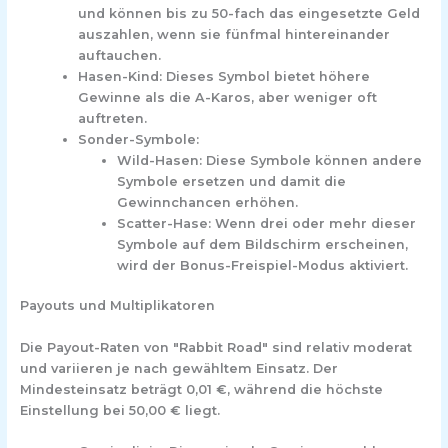
und können bis zu 50-fach das eingesetzte Geld
auszahlen, wenn sie fünfmal hintereinander
auftauchen.
Hasen-Kind: Dieses Symbol bietet höhere
Gewinne als die A-Karos, aber weniger oft
auftreten.
Sonder-Symbole:
Wild-Hasen: Diese Symbole können andere
Symbole ersetzen und damit die
Gewinnchancen erhöhen.
Scatter-Hase: Wenn drei oder mehr dieser
Symbole auf dem Bildschirm erscheinen,
wird der Bonus-Freispiel-Modus aktiviert.
Payouts und Multiplikatoren
Die Payout-Raten von "Rabbit Road" sind relativ moderat
und variieren je nach gewähltem Einsatz. Der
Mindesteinsatz beträgt 0,01 €, während die höchste
Einstellung bei 50,00 € liegt.