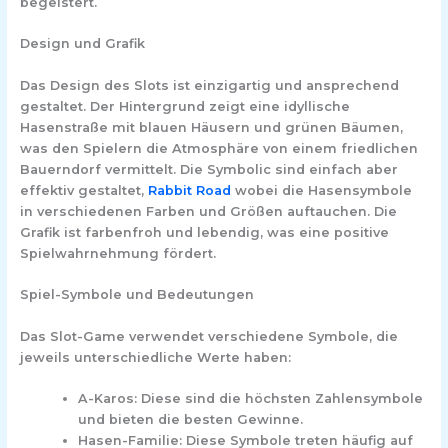
begeistert.
Design und Grafik
Das Design des Slots ist einzigartig und ansprechend
gestaltet. Der Hintergrund zeigt eine idyllische
Hasenstraße mit blauen Häusern und grünen Bäumen,
was den Spielern die Atmosphäre von einem friedlichen
Bauerndorf vermittelt. Die Symbolic sind einfach aber
effektiv gestaltet,
Rabbit Road
wobei die Hasensymbole
in verschiedenen Farben und Größen auftauchen. Die
Grafik ist farbenfroh und lebendig, was eine positive
Spielwahrnehmung fördert.
Spiel-Symbole und Bedeutungen
Das Slot-Game verwendet verschiedene Symbole, die
jeweils unterschiedliche Werte haben:
A-Karos: Diese sind die höchsten Zahlensymbole
und bieten die besten Gewinne.
Hasen-Familie: Diese Symbole treten häufig auf