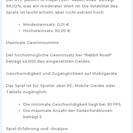
96,02%, was ein moderater Wert ist. Die Volatilität des
Spiels ist leicht erhöht, aber nicht extrem hoch.
Mindesteinsatz: 0,01 €
Höchsteinsatz: 50,00 €
Maximale Gewinnsumme
Der höchstmögliche Gewinnsatz bei "Rabbit Road"
beträgt x4.000 des eingesetzten Geldes.
Geschwindigkeit und Zugänglichkeit auf Mobilgeräte
Das Spiel ist für Spieler über PC, Mobile-Geräte oder
Tablets zugänglich:
Die minimale Geschwindigkeit liegt bei 30 FPS.
Die maximale Anzahl der Seitenfunktionen
beträgt 5.
Spiel-Erfahrung und -Analyse