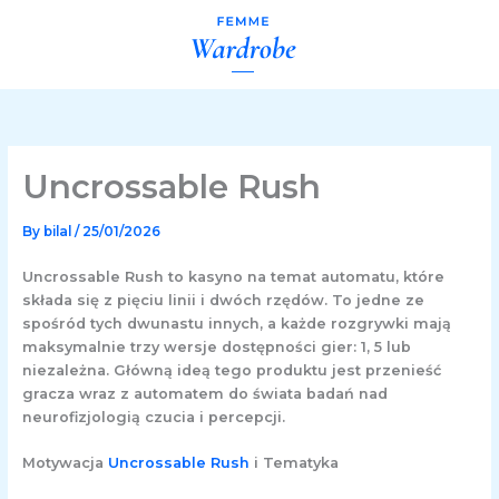
Skip
to
content
Uncrossable Rush
By
bilal
/
25/01/2026
Uncrossable Rush to kasyno na temat automatu, które
składa się z pięciu linii i dwóch rzędów. To jedne ze
spośród tych dwunastu innych, a każde rozgrywki mają
maksymalnie trzy wersje dostępności gier: 1, 5 lub
niezależna. Główną ideą tego produktu jest przenieść
gracza wraz z automatem do świata badań nad
neurofizjologią czucia i percepcji.
Motywacja
Uncrossable Rush
i Tematyka