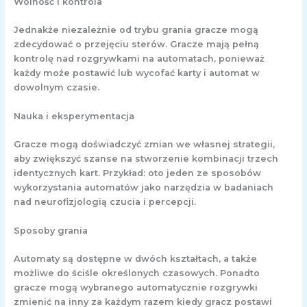
Wolność i kontrola
Jednakże niezależnie od trybu grania gracze mogą
zdecydować o przejęciu sterów. Gracze mają pełną
kontrolę nad rozgrywkami na automatach, ponieważ
każdy może postawić lub wycofać karty i automat w
dowolnym czasie.
Nauka i eksperymentacja
Gracze mogą doświadczyć zmian we własnej strategii,
aby zwiększyć szanse na stworzenie kombinacji trzech
identycznych kart. Przykład: oto jeden ze sposobów
wykorzystania automatów jako narzędzia w badaniach
nad neurofizjologią czucia i percepcji.
Sposoby grania
Automaty są dostępne w dwóch kształtach, a także
możliwe do ściśle określonych czasowych. Ponadto
gracze mogą wybranego automatycznie rozgrywki
zmienić na inny za każdym razem kiedy gracz postawi