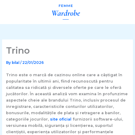
Skip
to
content
Trino
By
bilal
/
22/01/2026
Trino este o marcă de cazinou online care a câștigat în
popularitate în ultimii ani, fiind recunoscută pentru
calitatea sa ridicată și diversele oferte pe care le oferă
jucătorilor. În această analiză vom examina în profunzime
aspectele cheie ale brandului Trino, inclusiv procesul de
inregistrare, caracteristicile conturilor utilizatorilor,
bonusurile, modalitățile de plata și retragere a banilor,
categoriile jocurilor,
site oficial
furnizorii software-ului,
versiunea mobilă, siguranța și licențierea, suportul
cliențiștii, experiența utilizatorilor și performanțele