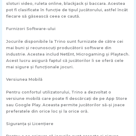
sloturi video, ruleta online, blackjack și baccara. Acestea
pot fi clasificate în funcție de tipul jucătorului, astfel încât
fiecare să găsească ceea ce caută.
Furnizori Software-ului
Jocurile disponibile la Trino sunt furnizate de către cei
mai buni și recunoscuți producătorii software din
industrie. Acestea includ NetEnt, Microgaming și Playtech.
Acest lucru asigură faptul că jucătorilor li se oferă cele
mai sigure și funcționale jocuri.
Versiunea Mobilă
Pentru confortul utilizatorului, Trino a dezvoltat o
versiune mobilă care poate fi descărcați de pe App Store
sau Google Play. Aceasta permite jucătorilor să-și joace
preferatele din orice loc și la orice oră.
Siguranța și Licențiere