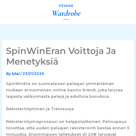
Skip
to
content
SpinWinEran Voittoja Ja
Menetyksiä
By
bilal
/
23/01/2026
SpinWinEra on suomalaisen pelaajan ymmärtämän
mukaan erinomainen online kasino brändi, joka tarjoaa
laajasta valikoimasta pelejä ja edullisia bonuksia.
Rekisteröityminen ja Tietosuoja
Rekisteröitymisprosessi on helppolaitteinen. Pelinopeus
toivottaa, että uuden pelaajan rekisteröinti kestää ennen 5
minuuttia. Ensimmäisen talletukset yli 20€ tarjoavat