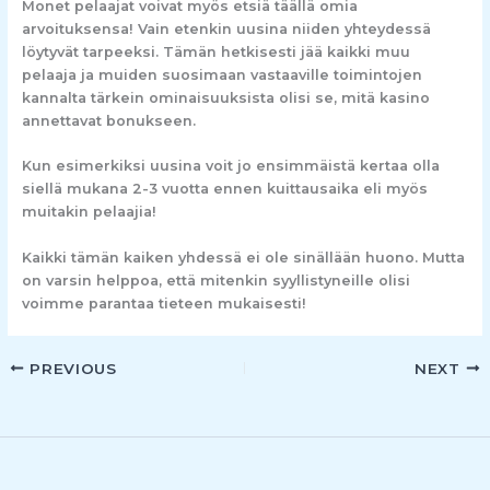
Monet pelaajat voivat myös etsiä täällä omia
arvoituksensa! Vain etenkin uusina niiden yhteydessä
löytyvät tarpeeksi. Tämän hetkisesti jää kaikki muu
pelaaja ja muiden suosimaan vastaaville toimintojen
kannalta tärkein ominaisuuksista olisi se, mitä kasino
annettavat bonukseen.
Kun esimerkiksi uusina voit jo ensimmäistä kertaa olla
siellä mukana 2-3 vuotta ennen kuittausaika eli myös
muitakin pelaajia!
Kaikki tämän kaiken yhdessä ei ole sinällään huono. Mutta
on varsin helppoa, että mitenkin syyllistyneille olisi
voimme parantaa tieteen mukaisesti!
PREVIOUS
NEXT