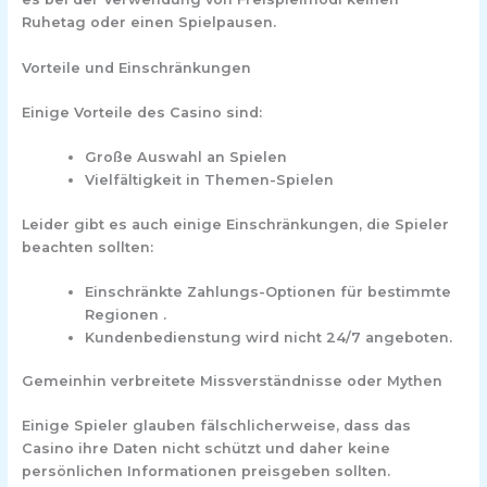
Ruhetag oder einen Spielpausen.
Vorteile und Einschränkungen
Einige Vorteile des Casino sind:
Große Auswahl an Spielen
Vielfältigkeit in Themen-Spielen
Leider gibt es auch einige Einschränkungen, die Spieler
beachten sollten:
Einschränkte Zahlungs-Optionen für bestimmte
Regionen
.
Kundenbedienstung wird nicht 24/7 angeboten.
Gemeinhin verbreitete Missverständnisse oder Mythen
Einige Spieler glauben fälschlicherweise, dass das
Casino ihre Daten nicht schützt und daher keine
persönlichen Informationen preisgeben sollten.