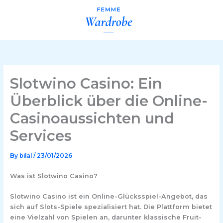
Skip
to
content
Slotwino Casino: Ein
Überblick über die Online-
Casinoaussichten und
Services
By
bilal
/
23/01/2026
Was ist Slotwino Casino?
Slotwino Casino ist ein Online-Glücksspiel-Angebot, das
sich auf Slots-Spiele spezialisiert hat. Die Plattform bietet
eine Vielzahl von Spielen an, darunter klassische Fruit-