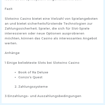
Fazit
Slotwino Casino bietet eine Vielzahl von Spielangeboten
an und bietet sicherheitsfürstende Technologien zur
Zahlungssicherheit. Spieler, die sich für Slot-Spiele
interessieren oder neue Optionen ausprobieren
möchten, können das Casino als interessantes Angebot
werten.
Anhänge
1
Einige beliebteste Slots bei Slotwino Casino
Book of Ra Deluxe
Gonzo’s Quest
Zahlungssysteme
3 Einzahlungs- und Auszahlungsbedingungen