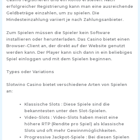
erfolgreicher Registrierung kann man eine ausreichende
Geldbeträge einzahlen, um zu spielen. Die
Mindesteinzahlung variiert je nach Zahlungsanbieter.
Zum Spielen müssen die Spieler kein Software
installieren oder herunterladen. Das Casino bietet einen
Browser-Client an, der direkt auf der Website genutzt
werden kann. Der Player kann sich dann in ein beliebiges
Spiel einloggen und mit dem Spielen beginnen.
Types oder Variations
Slotwino Casino bietet verschiedene Arten von Spielen
an:
Klassische Slots
: Diese Spiele sind die
bekanntesten unter den Slot-Spielen.
Video-Slots
: Video-Slots haben meist eine
höhere RTP (Rendite pro Spiel) als klassische
Slots und oft mehr Gewinnmöglichkeiten.
Progressive Jackpot-Spiele
: Bei diesen Spielen