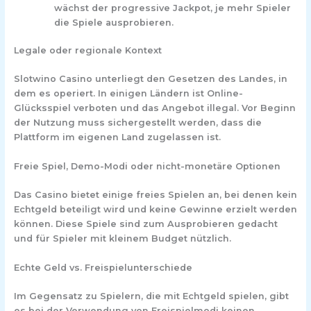
wächst der progressive Jackpot, je mehr Spieler
die Spiele ausprobieren.
Legale oder regionale Kontext
Slotwino Casino unterliegt den Gesetzen des Landes, in
dem es operiert. In einigen Ländern ist Online-
Glücksspiel verboten und das Angebot illegal. Vor Beginn
der Nutzung muss sichergestellt werden, dass die
Plattform im eigenen Land zugelassen ist.
Freie Spiel, Demo-Modi oder nicht-monetäre Optionen
Das Casino bietet einige freies Spielen an, bei denen kein
Echtgeld beteiligt wird und keine Gewinne erzielt werden
können. Diese Spiele sind zum Ausprobieren gedacht
und für Spieler mit kleinem Budget nützlich.
Echte Geld vs. Freispielunterschiede
Im Gegensatz zu Spielern, die mit Echtgeld spielen, gibt
es bei der Verwendung von Freispielmodi keinen