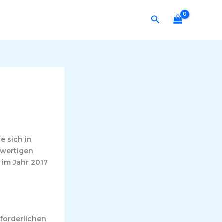
Search
e sich in
hwertigen
im Jahr 2017
rforderlichen