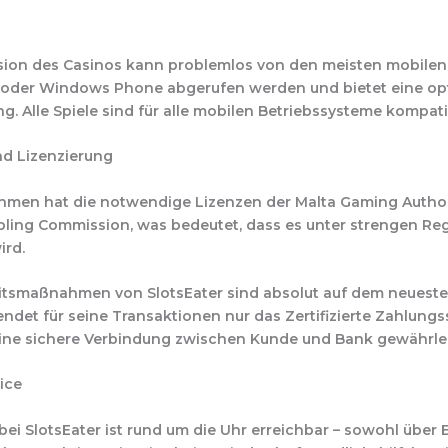
sion des Casinos kann problemlos von den meisten mobilen
S oder Windows Phone abgerufen werden und bietet eine op
ng. Alle Spiele sind für alle mobilen Betriebssysteme kompati
nd Lizenzierung
hmen hat die notwendige Lizenzen der Malta Gaming Author
ling Commission, was bedeutet, dass es unter strengen Re
ird.
itsmaßnahmen von SlotsEater sind absolut auf dem neueste
ndet für seine Transaktionen nur das Zertifizierte Zahlung
 eine sichere Verbindung zwischen Kunde und Bank gewährle
ice
bei SlotsEater ist rund um die Uhr erreichbar – sowohl über E