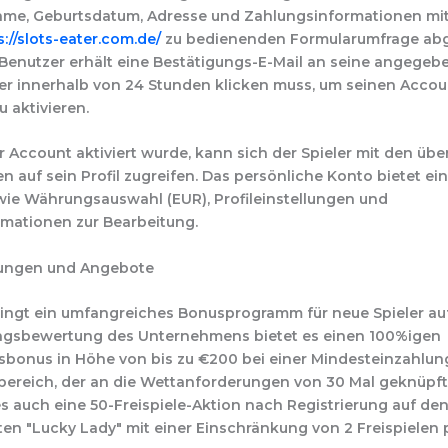
ame, Geburtsdatum, Adresse und Zahlungsinformationen mit
s://slots-eater.com.de/
zu bedienenden Formularumfrage abg
Benutzer erhält eine Bestätigungs-E-Mail an seine angegebe
 er innerhalb von 24 Stunden klicken muss, um seinen Accou
u aktivieren.
Account aktiviert wurde, kann sich der Spieler mit den übe
 auf sein Profil zugreifen. Das persönliche Konto bietet ein
ie Währungsauswahl (EUR), Profileinstellungen und
mationen zur Bearbeitung.
ungen und Angebote
ringt ein umfangreiches Bonusprogramm für neue Spieler au
ungsbewertung des Unternehmens bietet es einen 100%igen
bonus in Höhe von bis zu €200 bei einer Mindesteinzahlun
bereich, der an die Wettanforderungen von 30 Mal geknüpft 
es auch eine 50-Freispiele-Aktion nach Registrierung auf de
en "Lucky Lady" mit einer Einschränkung von 2 Freispielen 