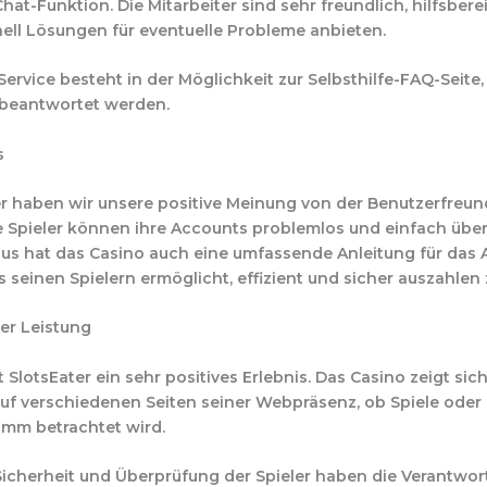
hat-Funktion. Die Mitarbeiter sind sehr freundlich, hilfsbere
ll Lösungen für eventuelle Probleme anbieten.
Service besteht in der Möglichkeit zur Selbsthilfe-FAQ-Seite
 beantwortet werden.
s
er haben wir unsere positive Meinung von der Benutzerfreun
ie Spieler können ihre Accounts problemlos und einfach übe
us hat das Casino auch eine umfassende Anleitung für das
es seinen Spielern ermöglicht, effizient und sicher auszahlen 
er Leistung
 SlotsEater ein sehr positives Erlebnis. Das Casino zeigt sich
f verschiedenen Seiten seiner Webpräsenz, ob Spiele oder
mm betrachtet wird.
Sicherheit und Überprüfung der Spieler haben die Verantwor