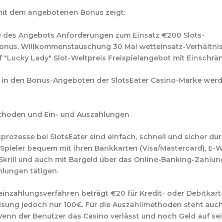
mit dem angebotenen Bonus zeigt:
 des Angebots Anforderungen zum Einsatz €200 Slots-
onus, Willkommenstauschung 30 Mal wetteinsatz-Verhältnis
uf "Lucky Lady" Slot-Weltpreis Freispielangebot mit Einschr
e in den Bonus-Angeboten der SlotsEater Casino-Marke werd
hoden und Ein- und Auszahlungen
prozesse bei SlotsEater sind einfach, schnell und sicher du
Spieler bequem mit ihren Bankkarten (Visa/Mastercard), E-W
Skrill und auch mit Bargeld über das Online-Banking-Zahlu
hlungen tätigen.
inzahlungsverfahren beträgt €20 für Kredit- oder Debitkart
ung jedoch nur 100€. Für die Auszahllmethoden steht auch
enn der Benutzer das Casino verlässt und noch Geld auf s