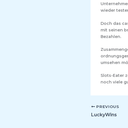
Unternehmens
wieder testen
Doch das cas
mit seinen b
Bezahlen.
Zusammengefa
ordnungsgem
umsehen mö
Slots-Eater 
noch viele g
PREVIOUS
LuckyWins