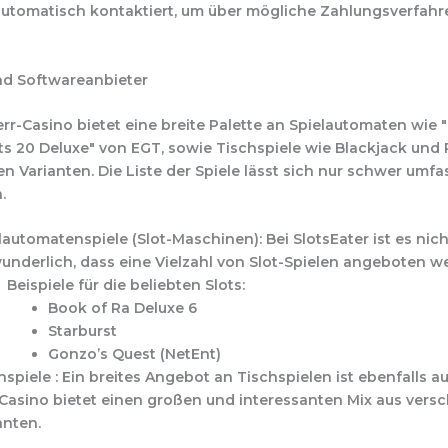
 automatisch kontaktiert, um über mögliche Zahlungsverfahr
nd Softwareanbieter
err-Casino bietet eine breite Palette an Spielautomaten wie "
its 20 Deluxe" von EGT, sowie Tischspiele wie Blackjack und 
n Varianten. Die Liste der Spiele lässt sich nur schwer umf
.
lautomatenspiele (Slot-Maschinen):
Bei SlotsEater ist es nich
underlich, dass eine Vielzahl von Slot-Spielen angeboten w
Beispiele für die beliebten Slots:
Book of Ra Deluxe 6
Starburst
Gonzo’s Quest (NetEnt)
hspiele
: Ein breites Angebot an Tischspielen ist ebenfalls a
Casino bietet einen großen und interessanten Mix aus vers
anten.