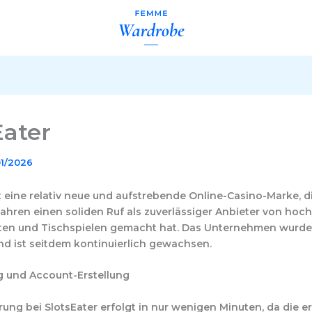
Eater
01/2026
st eine relativ neue und aufstrebende Online-Casino-Marke, di
Jahren einen soliden Ruf als zuverlässiger Anbieter von hoc
ten und Tischspielen gemacht hat. Das Unternehmen wurde 
d ist seitdem kontinuierlich gewachsen.
g und Account-Erstellung
erung bei SlotsEater erfolgt in nur wenigen Minuten, da die e