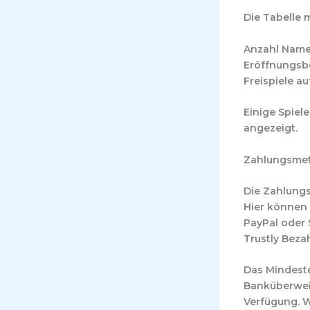
Die Tabelle 
Anzahl Name
Eröffnungsb
Freispiele a
Einige Spiel
angezeigt.
Zahlungsmet
Die Zahlungs
Hier können 
PayPal oder 
Trustly Beza
Das Mindeste
Banküberweis
Verfügung. W