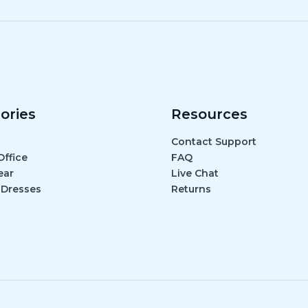
ories
Resources
Contact Support
ffice
FAQ
ear
Live Chat
 Dresses
Returns