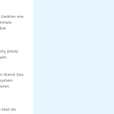
 Geräten wie
timale
bel.
ity (MGA)
geln
n Stand. Das
ssystem
isten.
-Mail als