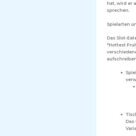
hat, wird er
sprechen.
Spielarten u
Das Slot-Eat
"Hottest Fru
verschiedene
aufschreiben
Spie
verw
Tisc
Das 
Vari