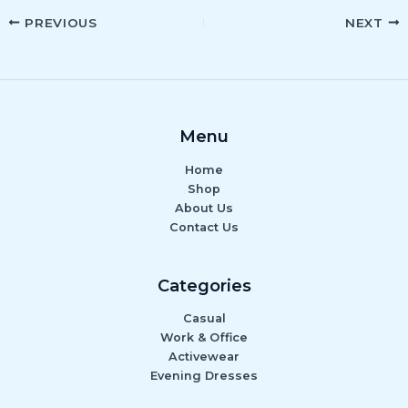
PREVIOUS
NEXT
Menu
Home
Shop
About Us
Contact Us
Categories
Casual
Work & Office
Activewear
Evening Dresses