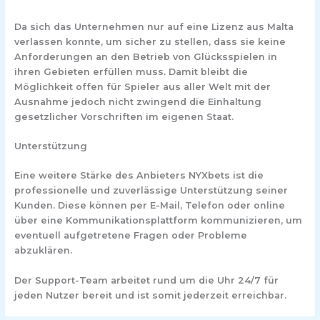
Da sich das Unternehmen nur auf eine Lizenz aus Malta
verlassen konnte, um sicher zu stellen, dass sie keine
Anforderungen an den Betrieb von Glücksspielen in
ihren Gebieten erfüllen muss. Damit bleibt die
Möglichkeit offen für Spieler aus aller Welt mit der
Ausnahme jedoch nicht zwingend die Einhaltung
gesetzlicher Vorschriften im eigenen Staat.
Unterstützung
Eine weitere Stärke des Anbieters NYXbets ist die
professionelle und zuverlässige Unterstützung seiner
Kunden. Diese können per E-Mail, Telefon oder online
über eine Kommunikationsplattform kommunizieren, um
eventuell aufgetretene Fragen oder Probleme
abzuklären.
Der Support-Team arbeitet rund um die Uhr 24/7 für
jeden Nutzer bereit und ist somit jederzeit erreichbar.