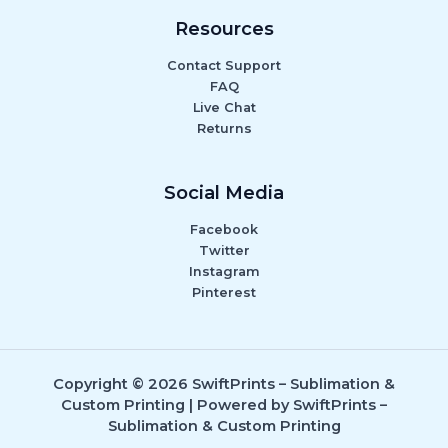
Resources
Contact Support
FAQ
Live Chat
Returns
Social Media
Facebook
Twitter
Instagram
Pinterest
Copyright © 2026 SwiftPrints – Sublimation &
Custom Printing | Powered by SwiftPrints –
Sublimation & Custom Printing