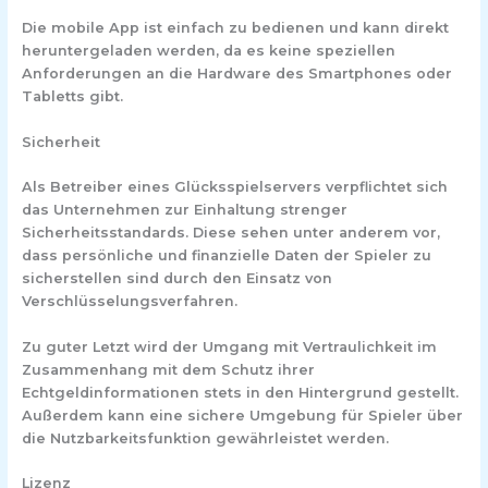
Die mobile App ist einfach zu bedienen und kann direkt
heruntergeladen werden, da es keine speziellen
Anforderungen an die Hardware des Smartphones oder
Tabletts gibt.
Sicherheit
Als Betreiber eines Glücksspielservers verpflichtet sich
das Unternehmen zur Einhaltung strenger
Sicherheitsstandards. Diese sehen unter anderem vor,
dass persönliche und finanzielle Daten der Spieler zu
sicherstellen sind durch den Einsatz von
Verschlüsselungsverfahren.
Zu guter Letzt wird der Umgang mit Vertraulichkeit im
Zusammenhang mit dem Schutz ihrer
Echtgeldinformationen stets in den Hintergrund gestellt.
Außerdem kann eine sichere Umgebung für Spieler über
die Nutzbarkeitsfunktion gewährleistet werden.
Lizenz