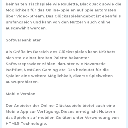
beinhalten Tischspiele wie Roulette, Black Jack sowie die
Möglichkeit für das Online-Spielen auf Spielautomaten
über Video-Stream. Das Glücksspielangebot ist ebenfalls
umfangreich und kann von den Nutzern auch online
ausgewählt werden.
Softwareanbieter
Als Größe im Bereich des Glücksspieles kann NYXbets
sich stolz einer breiten Palette bekannter
Softwareprovider zählen, darunter wie Novomatic,
IsoftBet, NextGen Gaming etc. Das bedeutet für die
Spieler eine weitere Möglichkeit, diverse Spielwelten
auszuprobieren.
Mobile Version
Der Anbieter der Online-Glücksspiele bietet auch eine
Mobile App zur Verfügung. Dieses ermöglicht Nutzern
das Spielen auf mobilen Geräten unter Verwendung von
HTML5-Technologie.