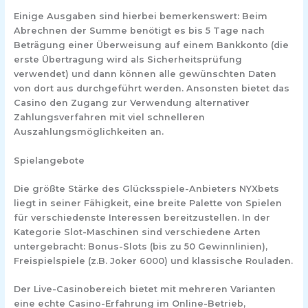
Einige Ausgaben sind hierbei bemerkenswert: Beim
Abrechnen der Summe benötigt es bis 5 Tage nach
Beträgung einer Überweisung auf einem Bankkonto (die
erste Übertragung wird als Sicherheitsprüfung
verwendet) und dann können alle gewünschten Daten
von dort aus durchgeführt werden. Ansonsten bietet das
Casino den Zugang zur Verwendung alternativer
Zahlungsverfahren mit viel schnelleren
Auszahlungsmöglichkeiten an.
Spielangebote
Die größte Stärke des Glücksspiele-Anbieters NYXbets
liegt in seiner Fähigkeit, eine breite Palette von Spielen
für verschiedenste Interessen bereitzustellen. In der
Kategorie Slot-Maschinen sind verschiedene Arten
untergebracht: Bonus-Slots (bis zu 50 Gewinnlinien),
Freispielspiele (z.B. Joker 6000) und klassische Rouladen.
Der Live-Casinobereich bietet mit mehreren Varianten
eine echte Casino-Erfahrung im Online-Betrieb,