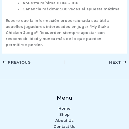
Apuesta mínima 0.01€ – 10€
Ganancia máxima: 500 veces el apuesta máxima
Espero que la información proporcionada sea útil a
aquellos jugadores interesados en jugar "My Staka
Chicken Juego". Recuerden siempre apostar con
responsabilidad y nunca más de lo que puedan
permitirse perder.
PREVIOUS
NEXT
Menu
Home
Shop
About Us
Contact Us