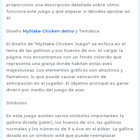
proporciono una descripción detallada sobre cómo
funciona este juego y qué esperar si decides apostar en
él.
Diseño
MyStake Chicken demo
y Temática
El diseño de "MyStake Chicken Juego" se enfoca en el
tema de las gallinas y sus huevos de oro. Al cargar la
página, nos encontramos con un fondo colorido que
representa una granja donde habitan estas aves
majestuosas. Los elementos gráficos son atractivos y
llamativos, lo que puede causar sensación de
anticipación en el jugador. El objetivo principal es ganar
dinero por medio del juego de azar.
Símbolos
En este juego existen varios símbolos importantes: la
gallina dorada (joker), los huevos de oro, las gallinas
normales y los números de 9 a Ace en el póker. La gallina
dorada es un símbolo wild que puede reemplazar