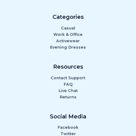
Categories
Casual
Work & Office
Activewear
Evening Dresses
Resources
Contact Support
FAQ
Live Chat
Returns
Social Media
Facebook
Twitter