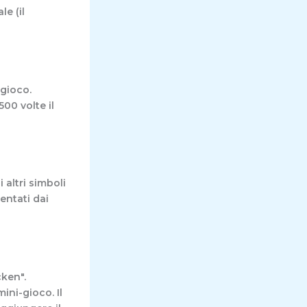
le (il
 gioco.
00 volte il
 altri simboli
entati dai
cken".
ini-gioco. Il