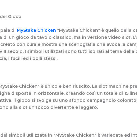
del Gioco
ipale di
MyStake Chicken
"MyStake Chicken" è quello della ca
tta di un gioco da tavolo classico, ma in versione video slot. 
ricreato con cura e mostra una scenografia che evoca la ca
III secolo. I simboli utilizzati sono tutti ispirati al tema dell
a, i fucili ed i polli stessi.
 "MyStake Chicken" è unico e ben riuscito. La slot machine pr
ighe disposte in orizzontale, creando così un totale di 15 lin
tiva. Il gioco si svolge su uno sfondo campagnolo colorato
no alla slot un tocco divertente e leggero.
dei simboli utilizzata in "MyStake Chicken" è variegata ed int