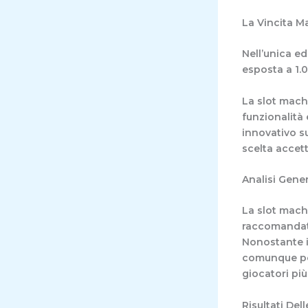
La Vincita M
Nell’unica e
esposta a 1.
La slot mach
funzionalità
innovativo su
scelta accett
Analisi Gene
La slot mach
raccomandato 
Nonostante i
comunque poss
giocatori più
Risultati Del