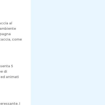
ccia al
L’ambiente
mpagna
a caccia, come
esenta 5
ee di
 ed animati
eressante. I