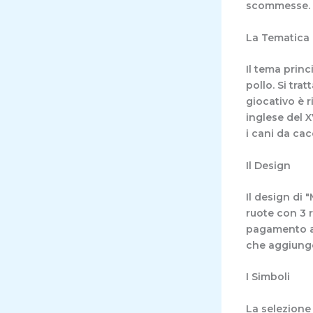
scommesse.
La Tematica 
Il tema princ
pollo. Si tra
giocativo è 
inglese del XV
i cani da cacci
Il Design
Il design di
ruote con 3 r
pagamento at
che aggiungo
I Simboli
La selezione 