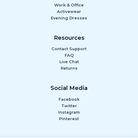
Work & Office
Activewear
Evening Dresses
Resources
Contact Support
FAQ
Live Chat
Returns
Social Media
Facebook
Twitter
Instagram
Pinterest