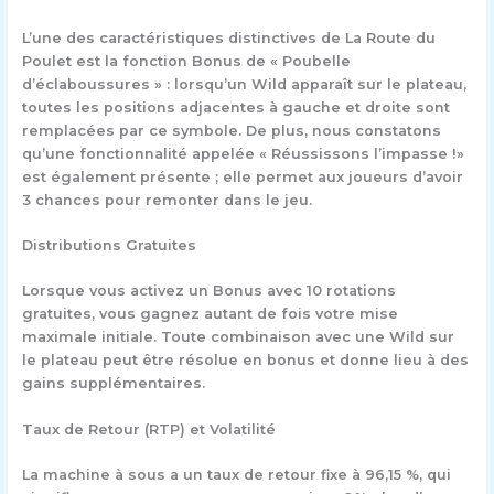
L’une des caractéristiques distinctives de La Route du
Poulet est la fonction Bonus de « Poubelle
d’éclaboussures » : lorsqu’un Wild apparaît sur le plateau,
toutes les positions adjacentes à gauche et droite sont
remplacées par ce symbole. De plus, nous constatons
qu’une fonctionnalité appelée « Réussissons l’impasse !»
est également présente ; elle permet aux joueurs d’avoir
3 chances pour remonter dans le jeu.
Distributions Gratuites
Lorsque vous activez un Bonus avec 10 rotations
gratuites, vous gagnez autant de fois votre mise
maximale initiale. Toute combinaison avec une Wild sur
le plateau peut être résolue en bonus et donne lieu à des
gains supplémentaires.
Taux de Retour (RTP) et Volatilité
La machine à sous a un taux de retour fixe à 96,15 %, qui