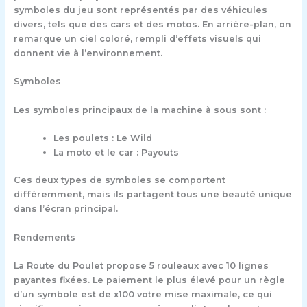
symboles du jeu sont représentés par des véhicules
divers, tels que des cars et des motos. En arrière-plan, on
remarque un ciel coloré, rempli d’effets visuels qui
donnent vie à l’environnement.
Symboles
Les symboles principaux de la machine à sous sont :
Les poulets : Le Wild
La moto et le car : Payouts
Ces deux types de symboles se comportent
différemment, mais ils partagent tous une beauté unique
dans l’écran principal.
Rendements
La Route du Poulet propose 5 rouleaux avec 10 lignes
payantes fixées. Le paiement le plus élevé pour un règle
d’un symbole est de x100 votre mise maximale, ce qui