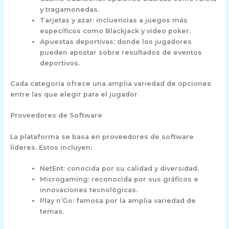
y tragamonedas.
Tarjetas y azar: incluencias a juegos más
específicos como Blackjack y video poker.
Apuestas deportivas: donde los jugadores
pueden apostar sobre resultados de eventos
deportivos.
Cada categoría ofrece una amplia variedad de opciones
entre las que elegir para el jugador.
Proveedores de Software
La plataforma se basa en proveedores de software
líderes. Estos incluyen:
NetEnt: conocida por su calidad y diversidad.
Microgaming: reconocida por sus gráficos e
innovaciones tecnológicas.
Play n’Go: famosa por la amplia variedad de
temas.