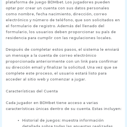
plataforma de juego BDMbet. Los jugadores pueden
optar por crear un cuenta con sus datos personales
como nombre, fecha nacimiento, dirección, correo
electrónico y número de teléfono, que son solicitados en
el formulario de registro. Además del llenado del
formulario, los usuarios deben proporcionar su país de
residencia para cumplir con las regulaciones locales.
Después de completar estos pasos, el sistema le enviará
un mensaje a la cuenta de correo electrónico
proporcionada anteriormente con un link para confirmar
su dirección email y finalizar la solicitud. Una vez que se
complete este proceso, el usuario estará listo para
acceder al sitio web y comenzar a jugar.
Características del Cuenta
Cada jugador en BDMbet tiene acceso a varias
características únicas dentro de su cuenta. Estas incluyen:
Historial de juegos: muestra información
detallada sobre todas las apuestas realizadas,