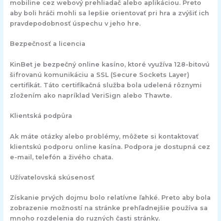
mobiline cez webový prehliadač alebo aplikáciou. Preto
aby boli hráči mohli sa lepšie orientovať pri hra a zvýšiť ich
pravdepodobnosť úspechu v jeho hre.
Bezpečnosť a licencia
KinBet je bezpečný online kasíno, ktoré využíva 128-bitovú
šifrovanú komunikáciu a SSL (Secure Sockets Layer)
certifikát. Táto certifikačná služba bola udelená rôznymi
zložením ako napríklad VeriSign alebo Thawte.
Klientská podpůra
Ak máte otázky alebo problémy, môžete si kontaktovať
klientskú podporu online kasína. Podpora je dostupná cez
e-mail, telefón a živého chata.
Užívatelovská skúsenosť
Získanie prvých dojmu bolo relatívne ľahké. Preto aby bola
zobrazenie možností na stránke prehľadnejšie používa sa
mnoho rozdelenia do ruzných časti stránky.