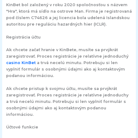
KinBet bol založený v roku 2020 spoločnosťou s názvem
"Hra", ktorá má sídlo na ostrove Man. Firma je registrovaná
pod číslem C74626 a jej licencia bola udelená Islandskou
autoritou pre reguláciu hazardných hier (ICLR).
Registrácia účtu
Ak chcete začať hranie v KinBete, musíte sa prvýkrát
zaregistrovať. Proces registrácie je relatívne jednoduchý
casino KinBet
a trvá necelú minutu. Potrebuju si len
vyplniť formulár s osobnými údajmi ako aj kontaktovým
podanou informáciou.
Ak chcete pristup k svojmu účtu, musíte sa prvýkrát
zaregistrovať. Proces registrácie je relatívne jednoduchy
a trvá necelú minutu. Potrebuju si len vyplniť formulár s
osobnými údajmi ako aj kontaktovým podanou
informáciou.
Účtové funkcie