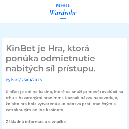
Skip
to
content
KinBet je Hra, ktorá
ponúka odmietnutie
nabitých síl prístupu.
By
bilal
/
23/01/2026
KinBet je online kasíno, ktoré sa snaží priniesť revolúcii na
trhu s hazardnými hranímmi. Náznak názvu napoveduje,
že táto hra bola vytvorená ako odozva proti tradičným a
zatrpknutým online kasínom.
Základná informácia o značke