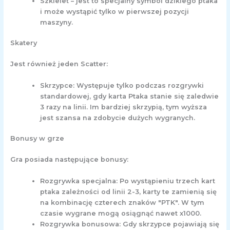
Szkielet – jest to specjalny symbol dzikiego ptaka
i może wystąpić tylko w pierwszej pozycji
maszyny.
Skatery
Jest również jeden Scatter:
Skrzypce: Występuje tylko podczas rozgrywki
standardowej, gdy karta Ptaka stanie się zaledwie
3 razy na linii. Im bardziej skrzypią, tym wyższa
jest szansa na zdobycie dużych wygranych.
Bonusy w grze
Gra posiada następujące bonusy:
Rozgrywka specjalna: Po wystąpieniu trzech kart
ptaka zależności od linii 2-3, karty te zamienią się
na kombinację czterech znaków "PTK". W tym
czasie wygrane mogą osiągnąć nawet x1000.
Rozgrywka bonusowa: Gdy skrzypce pojawiają się