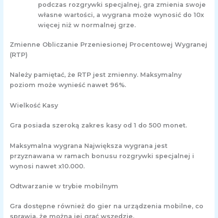
podczas rozgrywki specjalnej, gra zmienia swoje
własne wartości, a wygrana może wynosić do 10x
więcej niż w normalnej grze.
Zmienne Obliczanie Przeniesionej Procentowej Wygranej
(RTP)
Należy pamiętać, że RTP jest zmienny. Maksymalny
poziom może wynieść nawet 96%.
Wielkość Kasy
Gra posiada szeroką zakres kasy od 1 do 500 monet.
Maksymalna wygrana
Największa wygrana jest
przyznawana w ramach bonusu rozgrywki specjalnej i
wynosi nawet x10.000.
Odtwarzanie w trybie mobilnym
Gra dostępne również do gier na urządzenia mobilne, co
sprawia, że można jej grać wszędzie.