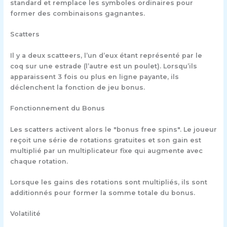
standard et remplace les symboles ordinaires pour
former des combinaisons gagnantes.
Scatters
Il y a deux scat­teers, l’un d’eux étant représenté par le
coq sur une estrade (l’autre est un poulet). Lorsqu’ils
apparaissent 3 fois ou plus en ligne payante, ils
déclenchent la fonction de jeu bonus.
Fonctionnement du Bonus
Les scatters activent alors le "bonus free spins". Le joueur
reçoit une série de rotations gratuites et son gain est
multiplié par un multiplicateur fixe qui augmente avec
chaque rotation.
Lorsque les gains des rotations sont multipliés, ils sont
additionnés pour former la somme totale du bonus.
Volatilité