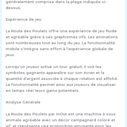
généralement comprise dans la plage indiquée ci-
dessus.
Expérience de jeu
La Route des Poulets offre une expérience de jeu fluide
et agréable grâce à ses graphismes vifs. Les animations
sont nombreuses tout au long du jeu. La fonctionnalité
mobile s’intègre sans effort à l’expérience globale de
jeux.
Lorsqu’un joueur active un tour gratuit, il voit les
symboles gagnants apparaître sur son écran et la
quantité d’argent associée à chaque rotation est affiché.
La fonctionnalité permet ainsi aux joueurs de visualiser
en temps réel leurs gains potentiels.
Analyse Générale
La Route des Poulets par InOut est une machine à sous
animale agréable avec un décor campagnard coloré et
vif, et représente une proposition amusante pour les