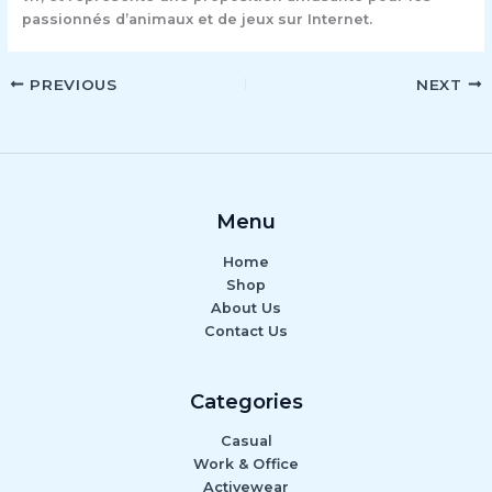
passionnés d’animaux et de jeux sur Internet.
PREVIOUS
NEXT
Menu
Home
Shop
About Us
Contact Us
Categories
Casual
Work & Office
Activewear