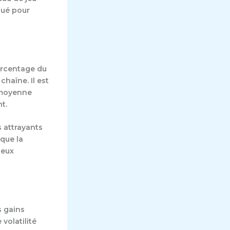
bué pour
orcentage du
chaîne. Il est
e moyenne
t.
 attrayants
 que la
teux
s gains
volatilité