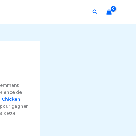
Search
récemment
érience de
u Chicken
e pour gagner
s cette