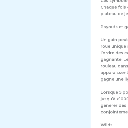
Ces symboles
Chaque fois 
plateau de je
Payouts et g
Un gain peut
roue unique 
l’ordre des c
gagnante. Le
rouleau dans
apparaissent
gagne une li
Lorsque 5 pou
jusqu’à x100
générer des g
conjointemen
Wilds