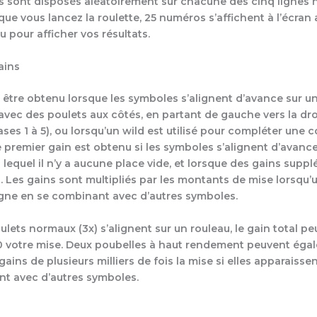
 sont disposés aléatoirement sur chacune des cinq lignes h
que vous lancez la roulette, 25 numéros s’affichent à l’écran
u pour afficher vos résultats.
ains
 être obtenu lorsque les symboles s’alignent d’avance sur u
avec des poulets aux côtés, en partant de gauche vers la dro
ases 1 à 5), ou lorsqu’un wild est utilisé pour compléter une
 premier gain est obtenu si les symboles s’alignent d’avance
 lequel il n’y a aucune place vide, et lorsque des gains supp
. Les gains sont multipliés par les montants de mise lorsqu’
gne en se combinant avec d’autres symboles.
lets normaux (3x) s’alignent sur un rouleau, le gain total pe
0 votre mise. Deux poubelles à haut rendement peuvent éga
ains de plusieurs milliers de fois la mise si elles apparaisse
t avec d’autres symboles.