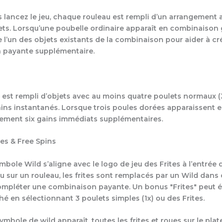
 lancez le jeu, chaque rouleau est rempli d’un arrangement a
ets. Lorsqu’une poubelle ordinaire apparaît en combinaison
e l’un des objets existants de la combinaison pour aider à cr
 payante supplémentaire.
u est rempli d’objets avec au moins quatre poulets normaux (
ins instantanés. Lorsque trois poules dorées apparaissent e
ement six gains immédiats supplémentaires.
es & Free Spins
bole Wild s’aligne avec le logo de jeu des Frites à l’entrée 
u sur un rouleau, les frites sont remplacés par un Wild dans 
ompléter une combinaison payante. Un bonus "Frites" peut
é en sélectionnant 3 poulets simples (1x) ou des Frites.
mbole de wild apparaît, toutes les frites et roues sur le plat