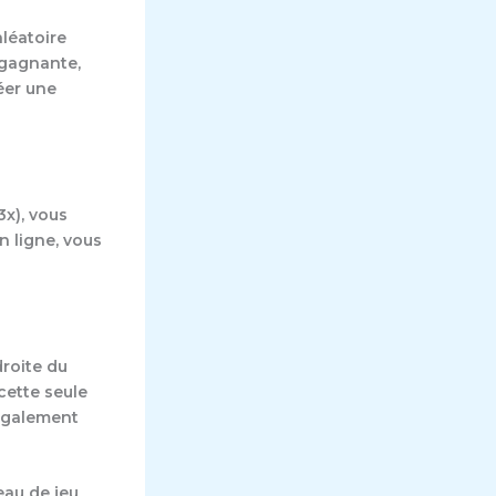
léatoire
 gagnante,
éer une
3x), vous
n ligne, vous
droite du
cette seule
 également
eau de jeu