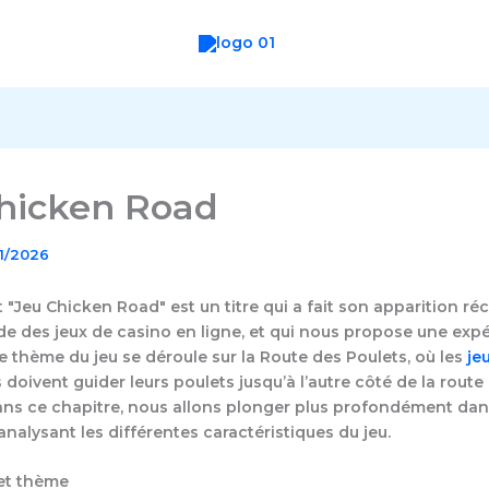
hicken Road
1/2026
ot "Jeu Chicken Road" est un titre qui a fait son apparition 
e des jeux de casino en ligne, et qui nous propose une exp
Le thème du jeu se déroule sur la Route des Poulets, où les
je
 doivent guider leurs poulets jusqu’à l’autre côté de la rout
ans ce chapitre, nous allons plonger plus profondément dan
nalysant les différentes caractéristiques du jeu.
et thème