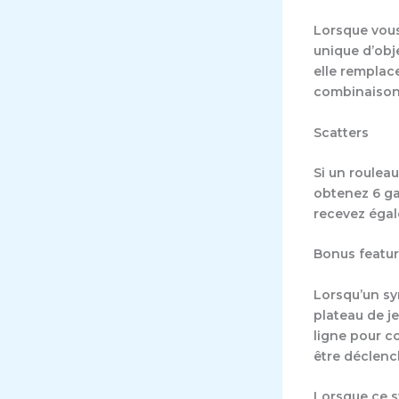
Lorsque vous
unique d’obj
elle remplac
combinaison
Scatters
Si un roulea
obtenez 6 ga
recevez égal
Bonus featur
Lorsqu’un sym
plateau de je
ligne pour c
être déclench
Lorsque ce sy