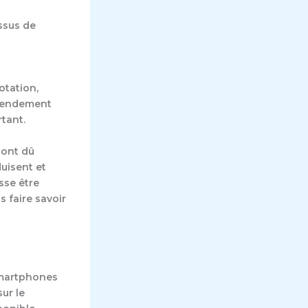
essus de
n
tation,
e rendement
tant.
 ont dû
uisent et
sse être
s faire savoir
smartphones
ur le