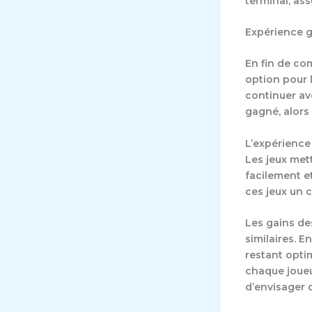
terminal, ass
Expérience g
En fin de co
option pour 
continuer av
gagné, alors 
L’expérience
Les jeux met
facilement e
ces jeux un c
Les gains de
similaires. 
restant opti
chaque joueu
d’envisager d