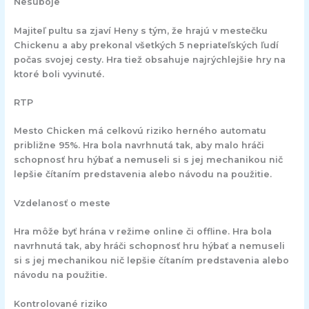
Nesúboje
Majiteľ pultu sa zjaví Heny s tým, že hrajú v mestečku
Chickenu a aby prekonal všetkých 5 nepriateľských ľudí
počas svojej cesty. Hra tiež obsahuje najrýchlejšie hry na
ktoré boli vyvinuté.
RTP
Mesto Chicken má celkovú riziko herného automatu
približne 95%. Hra bola navrhnutá tak, aby malo hráči
schopnosť hru hýbať a nemuseli si s jej mechanikou nič
lepšie čítaním predstavenia alebo návodu na použitie.
Vzdelanosť o meste
Hra môže byť hrána v režime online či offline. Hra bola
navrhnutá tak, aby hráči schopnosť hru hýbať a nemuseli
si s jej mechanikou nič lepšie čítaním predstavenia alebo
návodu na použitie.
Kontrolované riziko