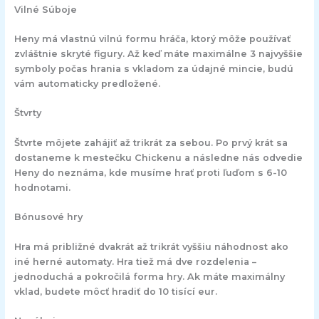
Vilné Súboje
Heny má vlastnú vilnú formu hráča, ktorý môže používať
zvláštnie skryté figury. Až keď máte maximálne 3 najvyššie
symboly počas hrania s vkladom za údajné mincie, budú
vám automaticky predložené.
Štvrty
Štvrte môjete zahájiť až trikrát za sebou. Po prvý krát sa
dostaneme k mestečku Chickenu a následne nás odvedie
Heny do neznáma, kde musíme hrať proti ľuďom s 6-10
hodnotami.
Bónusové hry
Hra má približné dvakrát až trikrát vyššiu náhodnost ako
iné herné automaty. Hra tiež má dve rozdelenia –
jednoduchá a pokročilá forma hry. Ak máte maximálny
vklad, budete môcť hradiť do 10 tisící eur.