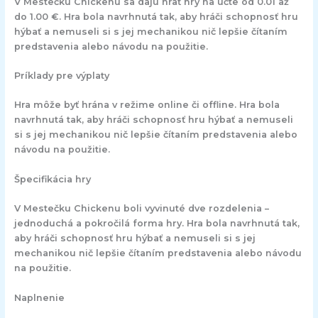
V Mestečku Chickenu sa dajú hrať hry na účte od 0.01 až
do 1.00 €. Hra bola navrhnutá tak, aby hráči schopnosť hru
hýbať a nemuseli si s jej mechanikou nič lepšie čítaním
predstavenia alebo návodu na použitie.
Príklady pre výplaty
Hra môže byť hrána v režime online či offline. Hra bola
navrhnutá tak, aby hráči schopnosť hru hýbať a nemuseli
si s jej mechanikou nič lepšie čítaním predstavenia alebo
návodu na použitie.
Špecifikácia hry
V Mestečku Chickenu boli vyvinuté dve rozdelenia –
jednoduchá a pokročilá forma hry. Hra bola navrhnutá tak,
aby hráči schopnosť hru hýbať a nemuseli si s jej
mechanikou nič lepšie čítaním predstavenia alebo návodu
na použitie.
Naplnenie