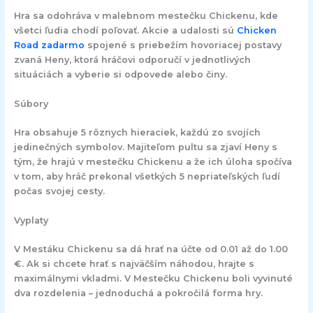
Hra sa odohráva v malebnom mestečku Chickenu, kde
všetci ľudia chodí poľovať. Akcie a udalosti sú
Chicken
Road zadarmo
spojené s priebežím hovoriacej postavy
zvaná Heny, ktorá hráčovi odporučí v jednotlivých
situáciách a vyberie si odpovede alebo činy.
Súbory
Hra obsahuje 5 rôznych hieraciek, každú zo svojích
jedinečných symbolov. Majiteľom pultu sa zjaví Heny s
tým, že hrajú v mestečku Chickenu a že ich úloha spočíva
v tom, aby hráč prekonal všetkých 5 nepriateľských ľudí
počas svojej cesty.
Vyplaty
V Mestáku Chickenu sa dá hrať na účte od 0.01 až do 1.00
€. Ak si chcete hrať s najväčším náhodou, hrajte s
maximálnymi vkladmi. V Mestečku Chickenu boli vyvinuté
dva rozdelenia – jednoduchá a pokročilá forma hry.