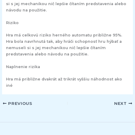
si s jej mechanikou nič lepšie čítaním predstavenia alebo
návodu na použitie.
Riziko
Hra má celkovú riziko herného automatu približne 95%.
Hra bola navrhnutá tak, aby hráči schopnosť hru hýbať a
nemuseli si s jej mechanikou nič lepšie čítaním
predstavenia alebo návodu na použitie.
Naplnenie rizika
Hra má približne dvakrát až trikrát vyššiu náhodnost ako
iné
PREVIOUS
NEXT