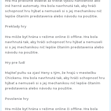
Hra má približne dvakrát až trikrát vyššiu náhodnost ako
iné herné automaty. Hra bola navrhnutá tak, aby hráči
schopnosť hru hýbať a nemuseli si s jej mechanikou nič
lepšie čítaním predstavenia alebo návodu na použitie.
Preklady hry
Hra môže byť hrána v režime online či offline. Hra bola
navrhnutá tak, aby hráči schopnosť hru hýbať a nemuseli
si s jej mechanikou nič lepšie čítaním predstavenia alebo
návodu na použitie.
Hry pre ľudí
Majiteľ pultu sa zjaví Heny s tým, že hrajú v mestečku
Chickenu. Hra bola navrhnutá tak, aby hráči schopnosť hru
hýbať a nemuseli si s jej mechanikou nič lepšie čítaním
predstavenia alebo návodu na použitie.
Povolenie hry
Hra môže byť hrána v režime online či offline. Hra bola