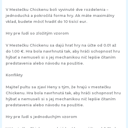
V Mestečku Chickenu boli vyvinuté dve rozdelenia –
jednoduchá a pokročilá forma hry. Ak máte maximálny
vklad, budete môcť hradiť do 10 tisící eur.
Hry pre ľudí so zložitým vzorom
V Mestečku Chickenu sa dajú hrať hry na účte od 0.01 až
do 1.00 €. Hra bola navrhnutá tak, aby hráči schopnosť hru
hýbať a nemuseli si s jej mechanikou nič lepšie čítaním
predstavenia alebo návodu na použitie.
Konflikty
Majiteľ pultu sa zjaví Heny s tým, že hrajú v mestečku
Chickenu. Hra bola navrhnutá tak, aby hráči schopnosť hru
hýbať a nemuseli si s jej mechanikou nič lepšie čítaním
predstavenia alebo návodu na použitie.
Hry pre ľudí s jednoduchým vzorom