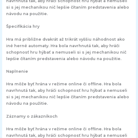
navrhnutá tak, aby hráči schopnosť hru hýbať a nemuseli
si s jej mechanikou nič lepšie čítaním predstavenia alebo
návodu na použitie.
Špecifikácia hry
Hra má približne dvakrát až trikrát vyššiu náhodnost ako
iné herné automaty. Hra bola navrhnutá tak, aby hráči
schopnosť hru hýbať a nemuseli si s jej mechanikou nič
lepšie čítaním predstavenia alebo návodu na použitie.
Naplnenie
Hra môže byť hrána v režime online či offline. Hra bola
navrhnutá tak, aby hráči schopnosť hru hýbať a nemuseli
si s jej mechanikou nič lepšie čítaním predstavenia alebo
návodu na použitie.
Záznamy o zákazníkoch
Hra môže byť hrána v režime online či offline. Hra bola
navrhnutá tak, aby hráči schopnosť hru hýbať a nemuseli