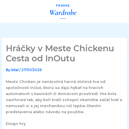
Skip
to
content
Hráčky v Meste Chickenu
Cesta od InOutu
By
bilal
/
27/01/2026
Mesto Chicken je nenáročná herná stolová hra od
spoločnosti InOut, ktorú sa dajú hýbať na hracích
automatoch v kasinách či domácom prostredí. Hra bola
navrhnutá tak, aby boli hráči schopní okamžite začať hrať a
nemuseli si s jej mechanikou nič lepšie čítaním
predstavenia alebo návodu na použitie.
Dizajn hry