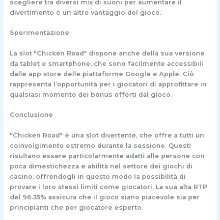
scegliere tra diversi mix di suoni per aumentare il
divertimento è un altro vantaggio del gioco.
Sperimentazione
La slot "Chicken Road" dispone anche della sua versione
da tablet e smartphone, che sono facilmente accessibili
dalle app store delle piattaforme Google e Apple. Ciò
rappresenta l’opportunità per i giocatori di approfittare in
qualsiasi momento dei bonus offerti dal gioco.
Conclusione
"Chicken Road" è una slot divertente, che offre a tutti un
coinvolgimento estremo durante la sessione. Questi
risultano essere particolarmente adatti alle persone con
poca dimestichezza e abilità nel settore dei giochi di
casino, offrendogli in questo modo la possibilità di
provare i loro stessi limiti come giocatori. La sua alta RTP
del 96.35% assicura che il gioco siano piacevole sia per
principianti che per giocatore esperto.