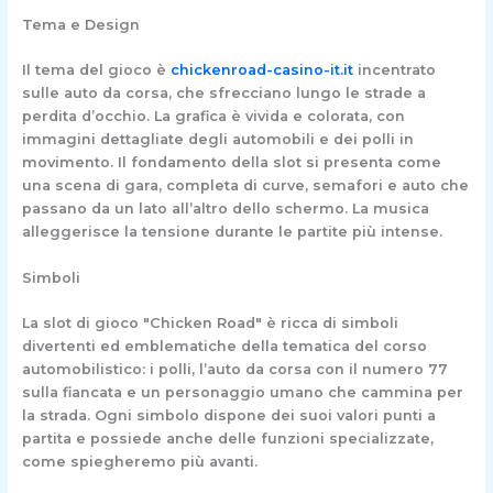
Tema e Design
Il tema del gioco è
chickenroad-casino-it.it
incentrato
sulle auto da corsa, che sfrecciano lungo le strade a
perdita d’occhio. La grafica è vivida e colorata, con
immagini dettagliate degli automobili e dei polli in
movimento. Il fondamento della slot si presenta come
una scena di gara, completa di curve, semafori e auto che
passano da un lato all’altro dello schermo. La musica
alleggerisce la tensione durante le partite più intense.
Simboli
La slot di gioco "Chicken Road" è ricca di simboli
divertenti ed emblematiche della tematica del corso
automobilistico: i polli, l’auto da corsa con il numero 77
sulla fiancata e un personaggio umano che cammina per
la strada. Ogni simbolo dispone dei suoi valori punti a
partita e possiede anche delle funzioni specializzate,
come spiegheremo più avanti.