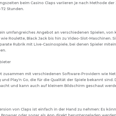
ngszeiten beim Casino Claps variieren je nach Methode de
-72 Stunden.
 ein umfangreiches Angebot an verschiedenen Spielen, von 
 wie Roulette, Black Jack bis hin zu Video-Slot-Maschinen. S
parate Rubrik mit Live-Casinospiele, bei denen Spieler mitein
en.
bieter
et zusammen mit verschiedenen Software-Providern wie Net
nd Play’n Go, die für die Qualität der Spiele bekannt sind. Di
macht und kann auch auf kleinem Bildschirm geschaut werd
ersion von Claps ist einfach in der Hand zu nehmen: Es könn
Browser oder sogar als App direkt heruntergeladen werden,