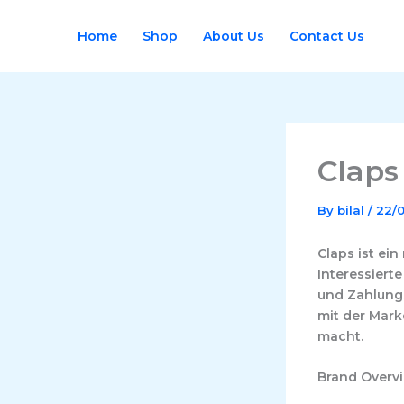
Skip
to
Home
Shop
About Us
Contact Us
content
Claps
By
bilal
/
22/
Claps ist ein
Interessiert
und Zahlungs
mit der Mark
macht.
Brand Overv