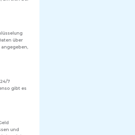
hlüsselung
Daten über
h angegeben,
 24/7
enso gibt es
Geld
assen und