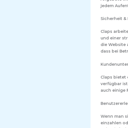
jedem Aufent
Sicherheit &
Claps arbei
und einer s
die Website 
dass bei Bet
Kundenunter
Claps bietet
verfügbar is
auch einige
Benutzererl
Wenn man sic
einzahlen od