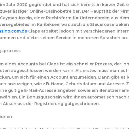
im Jahr 2020 gegründet und hat sich bereits in kurzer Zeit
zuverlässiger Online-Casinobetreiber. Der Hauptsitz der Fir
 Cayman-Inseln, einer Rechtsform für Unternehmen aus dem
bersegebietes im Karibiksee, was auch als Steueroase bekann
sino.com.de
Claps arbeitet jedoch mit verschiedenen inter
ammen und bietet seinen Service in mehreren Sprachen an.
gsprozess
en eines Accounts bei Claps ist ein schneller Prozess, der in
uten abgeschlossen werden kann. Als erstes muss man auf 
icken, um sich für einen Account anzumelden. Dann gibt es l
en anzuzeigen, wie z.B. Name, Geburtsdatum und Adresse. Z
ine gültige E-Mail-Adresse angeben sowie ein Benutzernam
swählen. Ein Bonusgutschein wird Ihnen automatisch nach
n Abschluss der Registrierung gutgeschrieben.
ionen