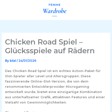
Skip
to
content
Chicken Road Spiel –
Glücksspiele auf Rädern
By
bilal
/
24/01/2026
Das Chicken Road Spiel ist ein echtes Action-Paket für
Slot-Spieler aller Level und Altersgruppen. Diese
faszinierende Online-Slot-Version, die von dem
renommierten Entwicklerprovider Microgaming
entwickelt wurde, bietet eine einzigartige Kombination
aus unterhaltsamer Grafik, attraktiven Features und einer
Vielzahl von Gewinnmöglichkeiten.