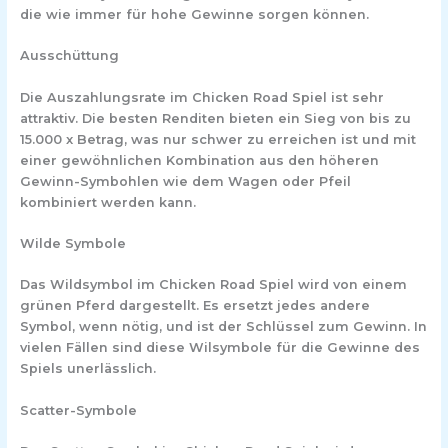
die wie immer für hohe Gewinne sorgen können.
Ausschüttung
Die Auszahlungsrate im Chicken Road Spiel ist sehr
attraktiv. Die besten Renditen bieten ein Sieg von bis zu
15.000 x Betrag, was nur schwer zu erreichen ist und mit
einer gewöhnlichen Kombination aus den höheren
Gewinn-Symbohlen wie dem Wagen oder Pfeil
kombiniert werden kann.
Wilde Symbole
Das Wildsymbol im Chicken Road Spiel wird von einem
grünen Pferd dargestellt. Es ersetzt jedes andere
Symbol, wenn nötig, und ist der Schlüssel zum Gewinn. In
vielen Fällen sind diese Wilsymbole für die Gewinne des
Spiels unerlässlich.
Scatter-Symbole