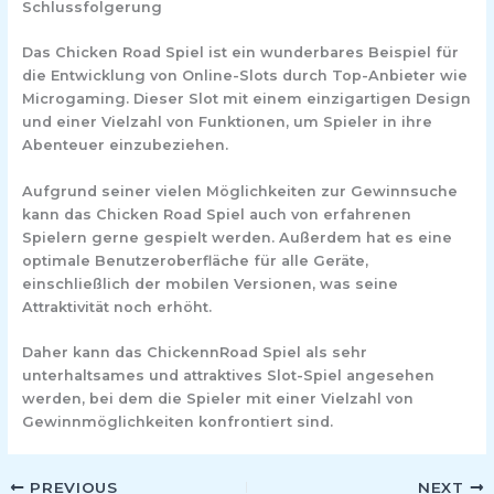
Schlussfolgerung
Das Chicken Road Spiel ist ein wunderbares Beispiel für
die Entwicklung von Online-Slots durch Top-Anbieter wie
Microgaming. Dieser Slot mit einem einzigartigen Design
und einer Vielzahl von Funktionen, um Spieler in ihre
Abenteuer einzubeziehen.
Aufgrund seiner vielen Möglichkeiten zur Gewinnsuche
kann das Chicken Road Spiel auch von erfahrenen
Spielern gerne gespielt werden. Außerdem hat es eine
optimale Benutzeroberfläche für alle Geräte,
einschließlich der mobilen Versionen, was seine
Attraktivität noch erhöht.
Daher kann das ChickennRoad Spiel als sehr
unterhaltsames und attraktives Slot-Spiel angesehen
werden, bei dem die Spieler mit einer Vielzahl von
Gewinnmöglichkeiten konfrontiert sind.
PREVIOUS
NEXT