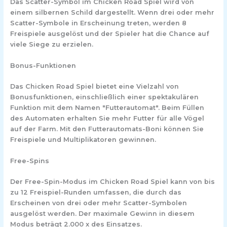
Das Scatter-Symbol im Chicken Road Spiel wird von
einem silbernen Schild dargestellt. Wenn drei oder mehr
Scatter-Symbole in Erscheinung treten, werden 8
Freispiele ausgelöst und der Spieler hat die Chance auf
viele Siege zu erzielen.
Bonus-Funktionen
Das Chicken Road Spiel bietet eine Vielzahl von
Bonusfunktionen, einschließlich einer spektakulären
Funktion mit dem Namen "Futterautomat". Beim Füllen
des Automaten erhalten Sie mehr Futter für alle Vögel
auf der Farm. Mit den Futterautomats-Boni können Sie
Freispiele und Multiplikatoren gewinnen.
Free-Spins
Der Free-Spin-Modus im Chicken Road Spiel kann von bis
zu 12 Freispiel-Runden umfassen, die durch das
Erscheinen von drei oder mehr Scatter-Symbolen
ausgelöst werden. Der maximale Gewinn in diesem
Modus beträgt 2.000 x des Einsatzes.