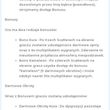
dozwolonym przez linię bębna (prawidłowo),
otrzymamy dostęp Bonusu.
Bonusy
Gra ma dwa rodzaje bonusów:
Bono Kura
: Po trzech Scatterach na ekranie
graczu zostanie udostępniono darmowe spiny
wraz z 6x multiplikatem wygranych. Zdarzenie to
nieustannie przytłacza atmosferą niespodzianek.
Bono Kameleon
: Po czterech Scatterach na
ekranie gracz uzyska dostęp do bonusu
"Kameleon" (9 darmowych obrotów) i może
zdobyć nawet 30x multiplikator wygranych.
Darmowe Obroty
Wraz z Bonusem graczu zostaną udostępnione:
Darmowe Obroty Kura
: Do dyspozycji pozostaje