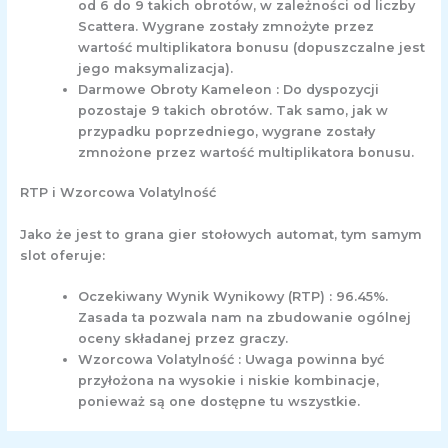
od 6 do 9 takich obrotów, w zależności od liczby
Scattera. Wygrane zostały zmnożyte przez
wartość multiplikatora bonusu (dopuszczalne jest
jego maksymalizacja).
Darmowe Obroty Kameleon
: Do dyspozycji
pozostaje 9 takich obrotów. Tak samo, jak w
przypadku poprzedniego, wygrane zostały
zmnożone przez wartość multiplikatora bonusu.
RTP i Wzorcowa Volatylność
Jako że jest to grana gier stołowych automat, tym samym
slot oferuje:
Oczekiwany Wynik Wynikowy (RTP)
: 96.45%.
Zasada ta pozwala nam na zbudowanie ogólnej
oceny składanej przez graczy.
Wzorcowa Volatylność
: Uwaga powinna być
przyłożona na wysokie i niskie kombinacje,
ponieważ są one dostępne tu wszystkie.