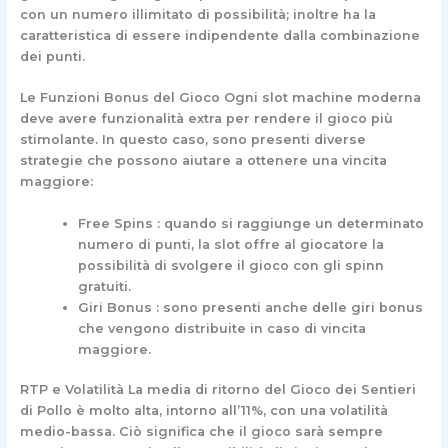
con un numero illimitato di possibilità; inoltre ha la
caratteristica di essere indipendente dalla combinazione
dei punti.
Le Funzioni Bonus del Gioco
Ogni slot machine moderna
deve avere funzionalità extra per rendere il gioco più
stimolante. In questo caso, sono presenti diverse
strategie che possono aiutare a ottenere una vincita
maggiore:
Free Spins
: quando si raggiunge un determinato
numero di punti, la slot offre al giocatore la
possibilità di svolgere il gioco con gli spinn
gratuiti.
Giri Bonus
: sono presenti anche delle giri bonus
che vengono distribuite in caso di vincita
maggiore.
RTP e Volatilità
La media di ritorno del Gioco dei Sentieri
di Pollo è molto alta, intorno all’11%, con una volatilità
medio-bassa. Ciò significa che il gioco sarà sempre