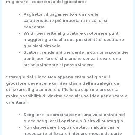
migliorare l’esperienza del giocatore:
Paghetta
: il pagamento è una delle
caratteristiche più importanti in cui ci si
concentra.
Wild
: permette al giocatore di ottenere punti
maggiori grazie alla sua possibilità di sostituire
qualsiasi simbolo.
Scatter
: rende indipendente la combinazione dei
punti, per fare sì che anche senza trovare una
striscia vincente si possa vincere.
Strategie del Gioco
Non appena entra nel gioco il
giocatore deve avere un’idea chiara della strategia da
utilizzare. Il gioco non è difficile da capire e presenta
molte possibilità di vincita: ecco alcune idee per aiutare a
orientarsi:
Scegliere la combinazione
: una volta entrati nel
gioco scegliersi l’opzione più alta di puntaggio.
Non disperdere troppa quota
: in alcuni casi è
necessario utilizzare il denaro messo da parte