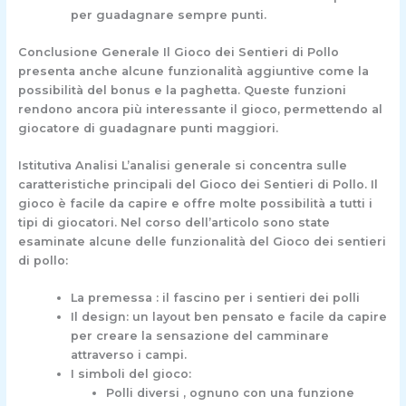
per guadagnare sempre punti.
Conclusione Generale
Il Gioco dei Sentieri di Pollo
presenta anche alcune funzionalità aggiuntive come la
possibilità del bonus e la paghetta. Queste funzioni
rendono ancora più interessante il gioco, permettendo al
giocatore di guadagnare punti maggiori.
Istitutiva Analisi
L’analisi generale si concentra sulle
caratteristiche principali del Gioco dei Sentieri di Pollo. Il
gioco è facile da capire e offre molte possibilità a tutti i
tipi di giocatori. Nel corso dell’articolo sono state
esaminate alcune delle funzionalità del Gioco dei sentieri
di pollo:
La premessa
: il fascino per i sentieri dei polli
Il design:
un layout ben pensato e facile da capire
per creare la sensazione del camminare
attraverso i campi.
I simboli del gioco:
Polli diversi
, ognuno con una funzione