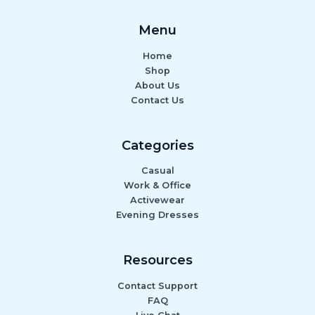
Menu
Home
Shop
About Us
Contact Us
Categories
Casual
Work & Office
Activewear
Evening Dresses
Resources
Contact Support
FAQ