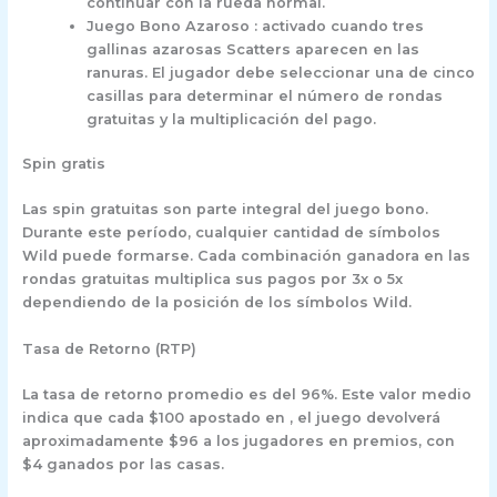
continuar con la rueda normal.
Juego Bono Azaroso
: activado cuando tres
gallinas azarosas Scatters aparecen en las
ranuras. El jugador debe seleccionar una de cinco
casillas para determinar el número de rondas
gratuitas y la multiplicación del pago.
Spin gratis
Las spin gratuitas son parte integral del juego bono.
Durante este período, cualquier cantidad de símbolos
Wild puede formarse. Cada combinación ganadora en las
rondas gratuitas multiplica sus pagos por 3x o 5x
dependiendo de la posición de los símbolos Wild.
Tasa de Retorno (RTP)
La tasa de retorno promedio es del 96%. Este valor medio
indica que cada $100 apostado en , el juego devolverá
aproximadamente $96 a los jugadores en premios, con
$4 ganados por las casas.