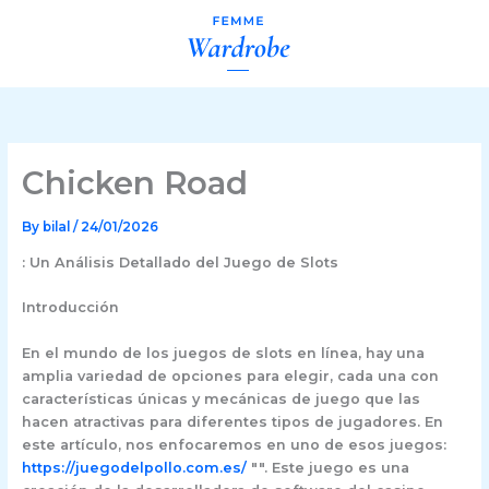
Skip
to
content
Chicken Road
By
bilal
/
24/01/2026
: Un Análisis Detallado del Juego de Slots
Introducción
En el mundo de los juegos de slots en línea, hay una
amplia variedad de opciones para elegir, cada una con
características únicas y mecánicas de juego que las
hacen atractivas para diferentes tipos de jugadores. En
este artículo, nos enfocaremos en uno de esos juegos:
https://juegodelpollo.com.es/
"". Este juego es una