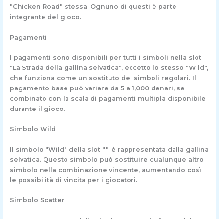
"Chicken Road" stessa. Ognuno di questi è parte
integrante del gioco.
Pagamenti
I pagamenti sono disponibili per tutti i simboli nella slot
"La Strada della gallina selvatica", eccetto lo stesso "Wild",
che funziona come un sostituto dei simboli regolari. Il
pagamento base può variare da 5 a 1,000 denari, se
combinato con la scala di pagamenti multipla disponibile
durante il gioco.
Simbolo Wild
Il simbolo "Wild" della slot "", è rappresentata dalla gallina
selvatica. Questo simbolo può sostituire qualunque altro
simbolo nella combinazione vincente, aumentando così
le possibilità di vincita per i giocatori.
Simbolo Scatter