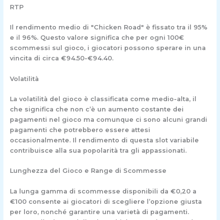
RTP
Il rendimento medio di "Chicken Road" è fissato tra il 95%
e il 96%. Questo valore significa che per ogni 100€
scommessi sul gioco, i giocatori possono sperare in una
vincita di circa €94.50-€94.40.
Volatilità
La volatilità del gioco è classificata come medio-alta, il
che significa che non c’è un aumento costante dei
pagamenti nel gioco ma comunque ci sono alcuni grandi
pagamenti che potrebbero essere attesi
occasionalmente. Il rendimento di questa slot variabile
contribuisce alla sua popolarità tra gli appassionati.
Lunghezza del Gioco e Range di Scommesse
La lunga gamma di scommesse disponibili da €0,20 a
€100 consente ai giocatori di scegliere l’opzione giusta
per loro, nonché garantire una varietà di pagamenti.