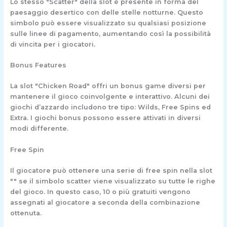
Lo stesso "Scatter" della slot è presente in forma del
paesaggio desertico con delle stelle notturne. Questo
simbolo può essere visualizzato su qualsiasi posizione
sulle linee di pagamento, aumentando così la possibilità
di vincita per i giocatori.
Bonus Features
La slot "Chicken Road" offri un bonus game diversi per
mantenere il gioco coinvolgente e interattivo. Alcuni dei
giochi d’azzardo includono tre tipo: Wilds, Free Spins ed
Extra. I giochi bonus possono essere attivati in diversi
modi differente.
Free Spin
Il giocatore può ottenere una serie di free spin nella slot
"" se il simbolo scatter viene visualizzato su tutte le righe
del gioco. In questo caso, 10 o più gratuiti vengono
assegnati al giocatore a seconda della combinazione
ottenuta.