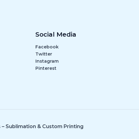
Social Media
Facebook
Twitter
Instagram
Pinterest
 – Sublimation & Custom Printing