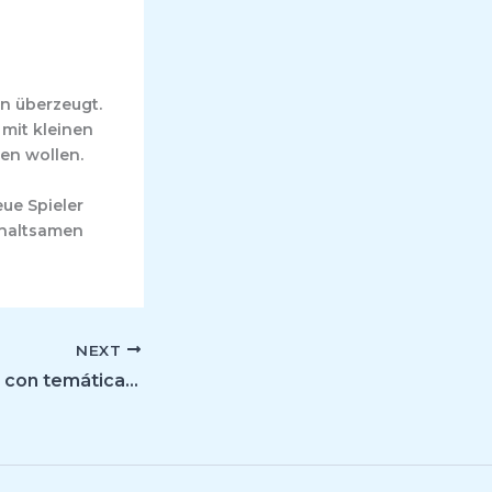
n überzeugt.
 mit kleinen
en wollen.
eue Spieler
rhaltsamen
NEXT
Juego de casino con temática de pollos y cruces: Chicken Cross por UpGaming