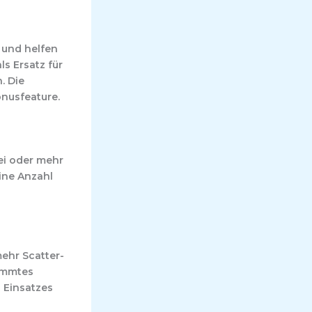
 und helfen
s Ersatz für
. Die
onusfeature.
rei oder mehr
ine Anzahl
ehr Scatter-
timmtes
 Einsatzes