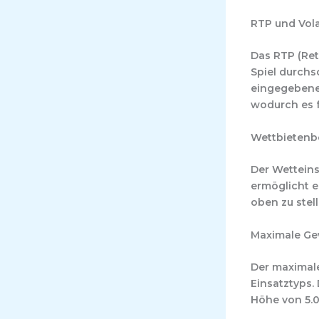
RTP und Volat
Das RTP (Ret
Spiel durchs
eingegebenen 
wodurch es f
Wettbietenb
Der Wetteins
ermöglicht e
oben zu stel
Maximale G
Der maximal
Einsatztyps.
Höhe von 5.