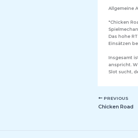
Allgemeine 
"Chicken Roa
Spielmechan
Das hohe RTP
Einsätzen b
Insgesamt is
anspricht. W
Slot sucht, 
PREVIOUS
Chicken Road