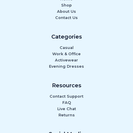
Shop
About Us
Contact Us
Categories
Casual
Work & Office
Activewear
Evening Dresses
Resources
Contact Support
FAQ
Live Chat
Returns