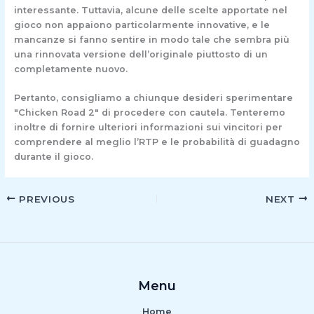
interessante. Tuttavia, alcune delle scelte apportate nel
gioco non appaiono particolarmente innovative, e le
mancanze si fanno sentire in modo tale che sembra più
una rinnovata versione dell’originale piuttosto di un
completamente nuovo.
Pertanto, consigliamo a chiunque desideri sperimentare
"Chicken Road 2" di procedere con cautela. Tenteremo
inoltre di fornire ulteriori informazioni sui vincitori per
comprendere al meglio l’RTP e le probabilità di guadagno
durante il gioco.
PREVIOUS
NEXT
Menu
Home