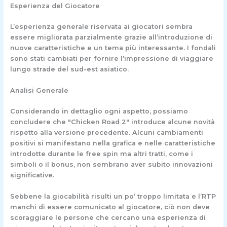
Esperienza del Giocatore
L’esperienza generale riservata ai giocatori sembra
essere migliorata parzialmente grazie all’introduzione di
nuove caratteristiche e un tema più interessante. I fondali
sono stati cambiati per fornire l’impressione di viaggiare
lungo strade del sud-est asiatico.
Analisi Generale
Considerando in dettaglio ogni aspetto, possiamo
concludere che "Chicken Road 2" introduce alcune novità
rispetto alla versione precedente. Alcuni cambiamenti
positivi si manifestano nella grafica e nelle caratteristiche
introdotte durante le free spin ma altri tratti, come i
simboli o il bonus, non sembrano aver subito innovazioni
significative.
Sebbene la giocabilità risulti un po’ troppo limitata e l’RTP
manchi di essere comunicato al giocatore, ciò non deve
scoraggiare le persone che cercano una esperienza di